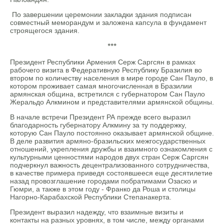
По завершении церемонии закладки здания подписан
совместный меморандум и заложена капсула в фундамент
строящегося здания.
***
Президент Республики Армения Серж Саргсян в рамках
рабочего визита в Федеративную Республику Бразилия во
втором по количеству населения в мире городе Сан Пауло, в
котором проживает самая многочисленная в Бразилии
армянская община, встретился с губернатором Сан Пауло
Жеральдо Алкмином и представителями армянской общины.
В начале встречи Президент РА прежде всего выразил
благодарность губернатору Алкмину за ту поддержку,
которую Сан Пауло постоянно оказывает армянской общине.
В деле развития армяно-бразильских межгосударственных
отношений, укрепления дружбы и взаимного ознакомления с
культурными ценностями народов двух стран Серж Саргсян
подчеркнул важность децентрализованного сотрудничества,
в качестве примера приведя состоявшееся еще десятилетие
назад провозглашение городами побратимами Озаско и
Гюмри, а также в этом году - Франко да Роша и столицы
Нагорно-Карабахской Республики Степанакерта.
Президент выразил надежду, что взаимные визиты и
контакты на разных уровнях, в том числе, между органами