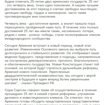
будем отмечать 25-летие двух армянских государств. 25 лет
- это четверть века, точно одно поколение. А нашим лучшим
достижением за этот период я считаю свободно мыслящее,
ценящее свободу, гордое и непокорное, часто также
противоречащее мне поколение.
Четверть века - достаточное время, а значит пришла пора
переоценить пройденный нами путь. В течение этих полных
достижений 25 лет мы имели также, несомненно, потери,
рядом с ними - успехи, победы, стали полноправным членом
международного сообщества.
Сегодня Армения вступает в новый период, новый этап
развития. Изменением Основного закона мы выбрали путь
долгосрочного и стабильного развития. Он отображает наше
видение будущего, представления и подходы, направленные
на построение демократического, прочного, благополучного
и обеспеченного государства. Новая Конституция станет той
основой, на которой будут строиться дальнейшие реформы,
Армения нового поколения. Укрепленные
двадцатипятилетней независимостью, мы сегодня с верой
смотрим в будущее и идем вперед более уверенными
шагами", - сказал Президент РА.
Серж Саргсян говорил также об осуществленных в течение
прошедших 25 лет в нашей стране реформах, улучшении
делового и инвестиционного климата. Он отметил, что в
Армении готовы обсудить представленные представителями