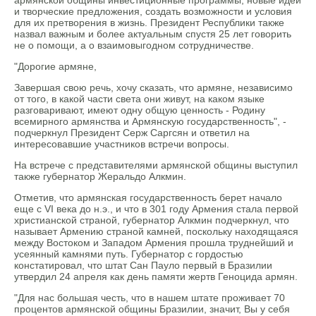
армянской общины инвестиционные программы, новые идеи
и творческие предложения, создать возможности и условия
для их претворения в жизнь. Президент Республики также
назвал важным и более актуальным спустя 25 лет говорить
не о помощи, а о взаимовыгодном сотрудничестве.
"Дорогие армяне,
Завершая свою речь, хочу сказать, что армяне, независимо
от того, в какой части света они живут, на каком языке
разговаривают, имеют одну общую ценность - Родину
всемирного армянства и Армянскую государственность", -
подчеркнул Президент Серж Саргсян и ответил на
интересовавшие участников встречи вопросы.
На встрече с представителями армянской общины выступил
также губернатор Жеральдо Алкмин.
Отметив, что армянская государственность берет начало
еще с VI века до н.э., и что в 301 году Армения стала первой
христианской страной, губернатор Алкмин подчеркнул, что
называет Армению страной камней, поскольку находящаяся
между Востоком и Западом Армения прошла труднейший и
усеянный камнями путь. Губернатор с гордостью
констатировал, что штат Сан Пауло первый в Бразилии
утвердил 24 апреля как день памяти жертв Геноцида армян.
"Для нас большая честь, что в нашем штате проживает 70
процентов армянской общины Бразилии, значит, Вы у себя