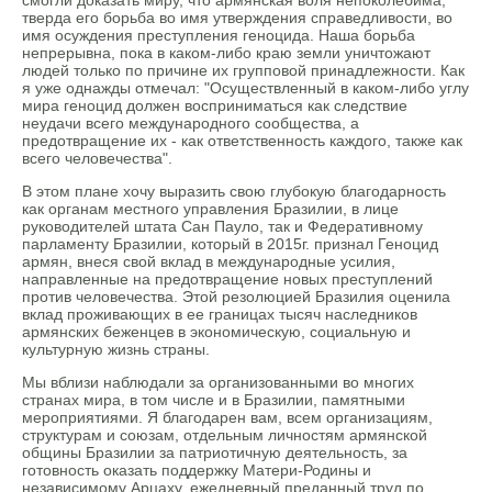
смогли доказать миру, что армянская воля непоколебима,
тверда его борьба во имя утверждения справедливости, во
имя осуждения преступления геноцида. Наша борьба
непрерывна, пока в каком-либо краю земли уничтожают
людей только по причине их групповой принадлежности. Как
я уже однажды отмечал: "Осуществленный в каком-либо углу
мира геноцид должен восприниматься как следствие
неудачи всего международного сообщества, а
предотвращение их - как ответственность каждого, также как
всего человечества".
В этом плане хочу выразить свою глубокую благодарность
как органам местного управления Бразилии, в лице
руководителей штата Сан Пауло, так и Федеративному
парламенту Бразилии, который в 2015г. признал Геноцид
армян, внеся свой вклад в международные усилия,
направленные на предотвращение новых преступлений
против человечества. Этой резолюцией Бразилия оценила
вклад проживающих в ее границах тысяч наследников
армянских беженцев в экономическую, социальную и
культурную жизнь страны.
Мы вблизи наблюдали за организованными во многих
странах мира, в том числе и в Бразилии, памятными
мероприятиями. Я благодарен вам, всем организациям,
структурам и союзам, отдельным личностям армянской
общины Бразилии за патриотичную деятельность, за
готовность оказать поддержку Матери-Родины и
независимому Арцаху, ежедневный преданный труд по