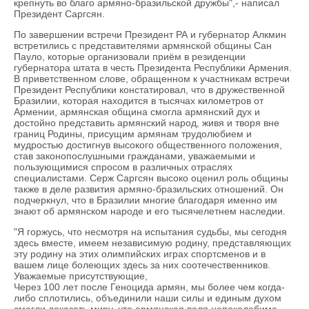
крепнуть во благо армяно-бразильской дружбы",- написал
Президент Саргсян.
По завершении встречи Президент РА и губернатор Алкмин
встретились с представителями армянской общины Сан
Пауло, которые организовали приём в резиденции
губернатора штата в честь Президента Республики Армения.
В приветственном слове, обращенном к участникам встречи
Президент Республики констатировал, что в дружественной
Бразилии, которая находится в тысячах километров от
Армении, армянская община смогла армянский дух и
достойно представить армянский народ, живя и творя вне
границ Родины, присущим армянам трудолюбием и
мудростью достигнув высокого общественного положения,
став законопослушными гражданами, уважаемыми и
пользующимися спросом в различных отраслях
специалистами. Серж Саргсян высоко оценил роль общины
также в деле развития армяно-бразильских отношений. Он
подчеркнул, что в Бразилии многие благодаря именно им
знают об армянском народе и его тысячелетнем наследии.
"Я горжусь, что несмотря на испытания судьбы, мы сегодня
здесь вместе, имеем независимую родину, представляющих
эту родину на этих олимпийских играх спортсменов и в
вашем лице болеющих здесь за них соотечественников.
Уважаемые присутствующие,
Через 100 лет после Геноцида армян, мы более чем когда-
либо сплотились, объединили наши силы и единым духом