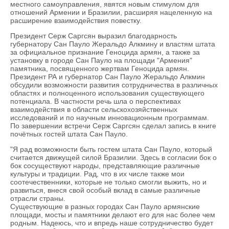
местного самоуправления, явятся новым стимулом для
отношений Армении и Бразилии, расширяя нацеленную на
расширение взаимодействия повестку.
Президент Серж Саргсян выразил благодарность
губернатору Сан Пауло Жеральдо Алкмину и властям штата
за официальное признание Геноцида армян, а также за
установку в городе Сан Пауло на площади "Армения"
памятника, посвященного жертвам Геноцида армян.
Президент РА и губернатор Сан Пауло Жеральдо Алкмин
обсудили возможности развития сотрудничества в различных
областях и полноценного использования существующего
потенциала. В частности речь шла о перспективах
взаимодействия в области сельскохозяйственных
исследований и по научным инновационным программам.
По завершении встречи Серж Саргсян сделал запись в книге
почётных гостей штата Сан Пауло.
"Я рад возможности быть гостем штата Сан Пауло, который
считается движущей силой Бразилии. Здесь в согласии бок о
бок сосуществуют народы, представляющие различные
культуры и традиции. Рад, что в их числе также мои
соотечественники, которые не только смогли выжить, но и
развиться, внеся свой особый вклад в самые различные
отрасли страны.
Существующие в разных городах Сан Пауло армянские
площади, мосты и памятники делают его для нас более чем
родным. Надеюсь, что и впредь наше сотрудничество будет