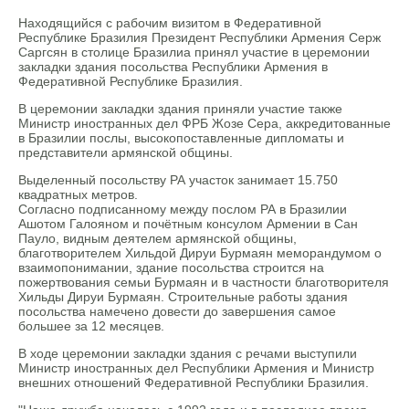
Находящийся с рабочим визитом в Федеративной
Республике Бразилия Президент Республики Армения Серж
Саргсян в столице Бразилиа принял участие в церемонии
закладки здания посольства Республики Армения в
Федеративной Республике Бразилия.
В церемонии закладки здания приняли участие также
Министр иностранных дел ФРБ Жозе Сера, аккредитованные
в Бразилии послы, высокопоставленные дипломаты и
представители армянской общины.
Выделенный посольству РА участок занимает 15.750
квадратных метров.
Согласно подписанному между послом РА в Бразилии
Ашотом Галояном и почётным консулом Армении в Сан
Пауло, видным деятелем армянской общины,
благотворителем Хильдой Дируи Бурмаян меморандумом о
взаимопонимании, здание посольства строится на
пожертвования семьи Бурмаян и в частности благотворителя
Хильды Дируи Бурмаян. Строительные работы здания
посольства намечено довести до завершения самое
большее за 12 месяцев.
В ходе церемонии закладки здания с речами выступили
Министр иностранных дел Республики Армения и Министр
внешних отношений Федеративной Республики Бразилия.