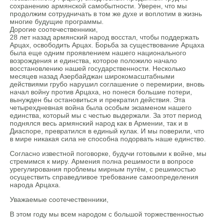
сохранению армянской самобытности. Уверен, что мы
продолжим сотрудничать в том же духе и воплотим в жизнь
многие будущие программы.
Дорогие соотечественники,
28 лет назад армянский народ восстал, чтобы поддержать
Арцах, освободить Арцах. Борьба за существование Арцаха
была еще одним проявлением нашего национального
возрождения и единства, которое положило начало
восстановлению нашей государственности. Несколько
месяцев назад Азербайджан широкомасштабными
действиями грубо нарушил соглашение о перемирии, вновь
начал войну против Арцаха, но понеся большие потери,
вынужден бы остановиться и прекратил действия. Эта
четырехдневная война была особым экзаменом нашего
единства, который мы с честью выдержали. За этот период
поднялся весь армянский народ как в Армении, так и в
Диаспоре, превратился в единый кулак. И мы поверили, что
в мире никакая сила не способна подорвать наше единство.
Согласно известной поговорке, будучи готовыми к войне, мы
стремимся к миру. Армения полна решимости в вопросе
урегулирования проблемы мирным путём, с решимостью
осуществить справедливое требование самоопределения
народа Арцаха.
Уважаемые соотечественники,
В этом году мы всем народом с большой торжественностью