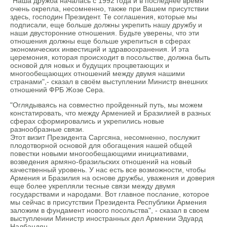
"Наша дружба началась с 1992 года и в последнее время
очень окрепла, несомненно, также при Вашем присутствии
здесь, господин Президент. Те соглашения, которые мы
подписали, еще больше должны укрепить нашу дружбу и
наши двусторонние отношения. Будьте уверены, что эти
отношения должны еще больше укрепиться в сферах
экономических инвестиций и здравоохранения. И эта
церемония, которая происходит в посольстве, должна быть
основой для новых и будущих процветающих и
многообещающих отношений между двумя нашими
странами",- сказал в своём выступлении Министр внешних
отношений ФРБ Жозе Сера.
"Оглядываясь на совместно пройденный путь, мы можем
констатировать, что между Арменией и Бразилией в разных
сферах сформировались и укрепились новые
разнообразные связи.
Этот визит Президента Саргсяна, несомненно, послужит
плодотворной основой для обогащения нашей общей
повестки новыми многообещающими инициативами,
возведения армяно-бразильских отношений на новый
качественный уровень. У нас есть все возможности, чтобы
Армения и Бразилия на основе дружбы, уважения и доверия
еще более укрепляли тесные связи между двумя
государствами и народами. Вот главное послание, которое
мы сейчас в присутствии Президента Республики Армения
заложим в фундамент нового посольства", - сказал в своем
выступлении Министр иностранных дел Армении Эдуард
Налбандян.