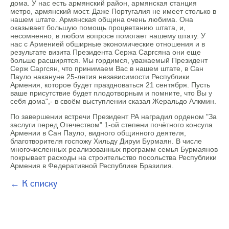
дома. У нас есть армянский район, армянская станция
метро, армянский мост. Даже Португалия не имеет столько в
нашем штате. Армянская община очень любима. Она
оказывает большую помощь процветанию штата, и,
несомненно, в любом вопросе помогает нашему штату. У
нас с Арменией обширные экономические отношения и в
результате визита Президента Сержа Саргсяна они еще
больше расширятся. Мы гордимся, уважаемый Президент
Серж Саргсян, что принимаем Вас в нашем штате, в Сан
Пауло накануне 25-летия независимости Республики
Армения, которое будет праздноваться 21 сентября. Пусть
ваше присутствие будет плодотворным и помните, что Вы у
себя дома",- в своём выступлении сказал Жеральдо Алкмин.
По завершении встречи Президент РА наградил орденом "За
заслуги перед Отечеством" 1-ой степени почётного консула
Армении в Сан Пауло, видного общинного деятеля,
благотворителя госпожу Хильду Дируи Бурмаян. В числе
многочисленных реализованных программ семья Бурмаянов
покрывает расходы на строительство посольства Республики
Армения в Федеративной Республике Бразилия.
← К списку