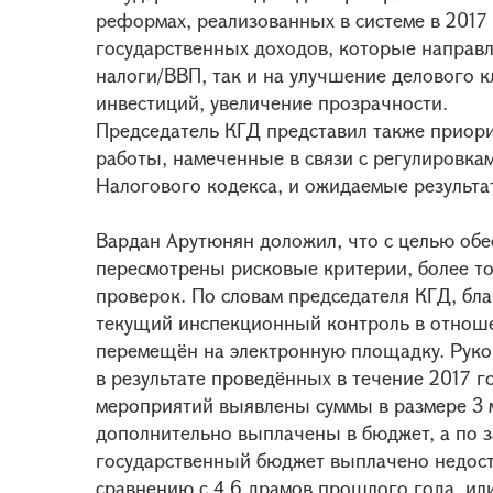
реформах, реализованных в системе в 2017
государственных доходов, которые направ
налоги/ВВП, так и на улучшение делового к
инвестиций, увеличение прозрачности.
Председатель КГД представил также приори
работы, намеченные в связи с регулировкам
Налогового кодекса, и ожидаемые результа
Вардан Арутюнян доложил, что с целью обе
пересмотрены рисковые критерии, более то
проверок. По словам председателя КГД, бл
текущий инспекционный контроль в отнош
перемещён на электронную площадку. Руко
в результате проведённых в течение 2017 г
мероприятий выявлены суммы в размере 3 
дополнительно выплачены в бюджет, а по 
государственный бюджет выплачено недоста
сравнению с 4,6 драмов прошлого года, или