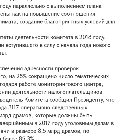
 году параллельно с выполнением плана
лены как на повышение соотношения
лимата, создание благоприятных условий для
теты деятельности комитета в 2018 году,
и вступившего в силу с начала года нового
ты.
спечения адресности проверок
го, на 25% сокращено число тематических
агодаря работе мониторингового центра,
ении деятельности налогоплательщиков
водитель Комитета сообщил Президенту, что
ода 3117 оперативно-следственных
млрд драмов, которые должны быть
завершённым в 2017 году уголовным делам в
чи в размере 8,5 млрд драмов, по
 более 85,3%.