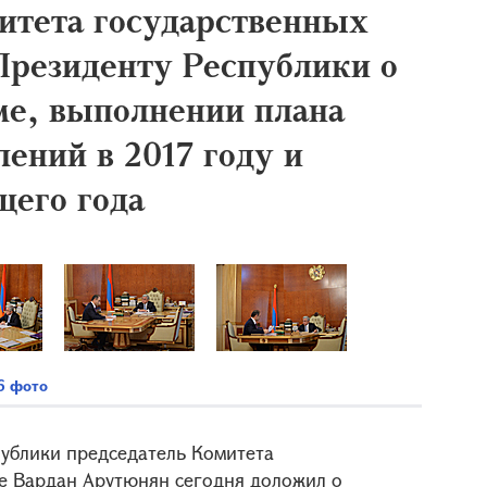
итета государственных
Президенту Республики о
ме, выполнении плана
ений в 2017 году и
щего года
6 фото
публики председатель Комитета
е Вардан Арутюнян сегодня доложил о