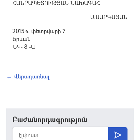
ՀԱՆՐԱՊԵՏՈՒԹՅԱՆ ՆԱԽԱԳԱՀ
Ս.ՍԱՐԳՍՅԱՆ
2015թ. փետրվարի 7
Երևան
ՆԿ- 8 -Ա
← Վերադառնալ
Բաժանորդագրություն