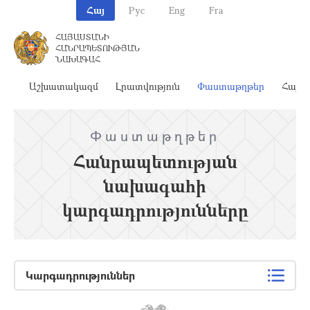
Հայ
Рус
Eng
Fra
ՀԱՅԱՍՏԱՆԻ
ՀԱՆՐԱՊԵՏՈՒԹՅԱՆ
ՆԱԽԱԳԱՀ
ահ
Աշխատակազմ
Լրատվություն
Փաստաթղթեր
Հայա
Փաստաթղթեր
Հանրապետության
նախագահի
կարգադրությունները
Կարգադրություններ