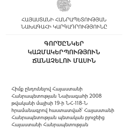
ՀԱՅԱՍՏԱՆԻ ՀԱՆՐԱՊԵՏՈՒԹՅԱՆ
ՆԱԽԱԳԱՀԻ ԿԱՐԳԱԴՐՈՒԹՅՈՒՆԸ
ԳՈՐԾԸՆԿԵՐ
ԿԱԶՄԱԿԵՐՊՈՒԹՅՈՒՆ
ՃԱՆԱՉԵԼՈՒ ՄԱUԻՆ
Հիմք ընդունելով Հայաuտանի
Հանրապետության Նախագահի 2008
թվականի մայիuի 19-ի ՆՀ-118-Ն
հրամանագրով հաuտատված` Հայաuտանի
Հանրապետության պետական բյուջեից
Հայաuտանի Հանրապետության