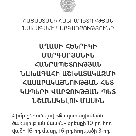
ՀԱՅԱՍՏԱՆԻ ՀԱՆՐԱՊԵՏՈՒԹՅԱՆ
ՆԱԽԱԳԱՀԻ ԿԱՐԳԱԴՐՈՒԹՅՈՒՆԸ
ԱՂԱՍԻ ՀԵՆՐԻԿԻ
ՄԱՐԳԱՐՅԱՆԻՆ
ՀԱՆՐԱՊԵՏՈՒԹՅԱՆ
ՆԱԽԱԳԱՀԻ ԱՇԽԱՏԱԿԱԶՄԻ
ՀԱՍԱՐԱԿԱՅՆՈՒԹՅԱՆ ՀԵՏ
ԿԱՊԵՐԻ ՎԱՐՉՈՒԹՅԱՆ ՊԵՏ
ՆՇԱՆԱԿԵԼՈՒ ՄԱՍԻՆ
Հիմք ընդունելով «Քաղաքացիական
ծառայության մասին» օրենքի 10-րդ հոդ-
վածի 16-րդ մասը, 16-րդ հոդվածի 3-րդ