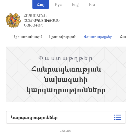
Հայ
Рус
Eng
Fra
ՀԱՅԱՍՏԱՆԻ
ՀԱՆՐԱՊԵՏՈՒԹՅԱՆ
ՆԱԽԱԳԱՀ
ահ
Աշխատակազմ
Լրատվություն
Փաստաթղթեր
Հայա
Փաստաթղթեր
Հանրապետության
նախագահի
կարգադրությունները
Կարգադրություններ