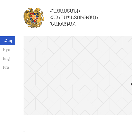
ՀԱՅԱՍՏԱՆԻ
ՀԱՆՐԱՊԵՏՈՒԹՅԱՆ
ՆԱԽԱԳԱՀ
Հայ
Рус
Eng
Fra