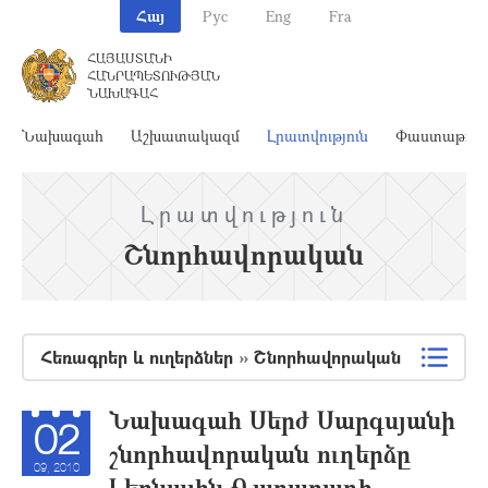
Հայ
Рус
Eng
Fra
ՀԱՅԱՍՏԱՆԻ
ՀԱՆՐԱՊԵՏՈՒԹՅԱՆ
ՆԱԽԱԳԱՀ
Նախագահ
Աշխատակազմ
Լրատվություն
Փաստաթղթ
Լրատվություն
Շնորհավորական
Հեռագրեր և ուղերձներ
»
Շնորհավորական
Նախագահ Սերժ Սարգսյանի
02
շնորհավորական ուղերձը
09, 2010
Լեռնային Ղարաբաղի