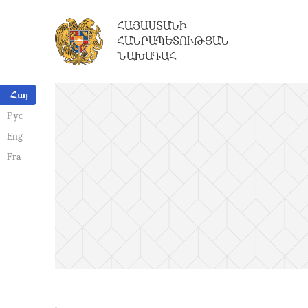
ՀԱՅԱՍՏԱՆԻ
ՀԱՆՐԱՊԵՏՈՒԹՅԱՆ
ՆԱԽԱԳԱՀ
Հայ
Рус
Eng
Fra