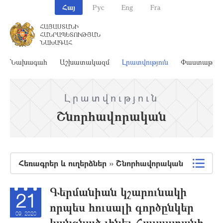
Հայ
Рус
Eng
Fra
ՀԱՅԱՍՏԱՆԻ
ՀԱՆՐԱՊԵՏՈՒԹՅԱՆ
ՆԱԽԱԳԱՀ
Նախագահ
Աշխատակազմ
Լրատվություն
Փաստաթղթ
Լրատվություն
Շնորհավորական
Հեռագրեր և ուղերձներ
»
Շնորհավորական
Գերմանիան կշարունակի
21
որպես հուսալի գործընկեր
09, 2020
կանգնած լինել Հայաստանի