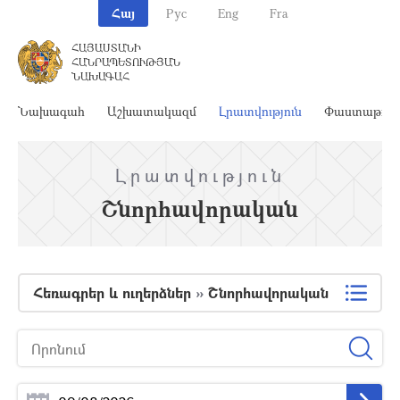
Հայ
Рус
Eng
Fra
ՀԱՅԱՍՏԱՆԻ
ՀԱՆՐԱՊԵՏՈՒԹՅԱՆ
ՆԱԽԱԳԱՀ
Նախագահ
Աշխատակազմ
Լրատվություն
Փաստաթղթ
Լրատվություն
Շնորհավորական
Հեռագրեր և ուղերձներ
»
Շնորհավորական