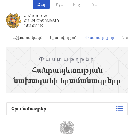
Հայ
Рус
Eng
Fra
ՀԱՅԱՍՏԱՆԻ
ՀԱՆՐԱՊԵՏՈՒԹՅԱՆ
ՆԱԽԱԳԱՀ
ահ
Աշխատակազմ
Լրատվություն
Փաստաթղթեր
Հայա
Փաստաթղթեր
Հանրապետության
նախագահի հրամանագրերը
Հրամանագրեր