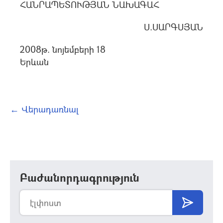
ՀԱՆՐԱՊԵՏՈՒԹՅԱՆ ՆԱԽԱԳԱՀ
Ս.ՍԱՐԳՍՅԱՆ
2008թ. նոյեմբերի 18
Երևան
← Վերադառնալ
Բաժանորդագրություն