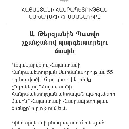
ՀԱՅԱՍՏԱՆԻ ՀԱՆՐԱՊԵՏՈՒԹՅԱՆ
ՆԱԽԱԳԱՀԻ ՀՐԱՄԱՆԱԳԻՐԸ
Ա. Թերզյանին Պատվո
շքանշանով պարգեւատրելու
մասին
Ղեկավարվելով Հայաստանի
Հանրապետության Սահմանադրության 55-
րդ հոդվածի 16-րդ կետով եւ հիմք
ընդունելով “Հայաստանի
Հանրապետության պետական պարգևների
մասին” Հայաստանի Հանրապետության
օրենքը` ո ր ո շ ու մ ե մ.
Կինոարվեստի բնագավառում ունեցած