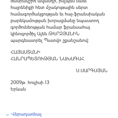
ծանրակշիռ ավանդի, ինչպես նաեւ
հայրենիքի հետ մշակութային սերտ
համագործակցության եւ հայ-ֆրանսիական
բարեկամության խորացմանը նպաստող
գործունեության համար ֆրանսահայ
կինոգործիչ Ալեն ԹԵՐԶՅԱՆԻՆ
պարգեւատրել Պատվո շքանշանով:
ՀԱՅԱՍՏԱՆԻ
ՀԱՆՐԱՊԵՏՈՒԹՅԱՆ ՆԱԽԱԳԱՀ
Ս.ՍԱՐԳՍՅԱՆ
2009թ. հուլիսի 13
Երևան
← Վերադառնալ