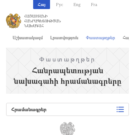
Հայ
Рус
Eng
Fra
ՀԱՅԱՍՏԱՆԻ
ՀԱՆՐԱՊԵՏՈՒԹՅԱՆ
ՆԱԽԱԳԱՀ
ահ
Աշխատակազմ
Լրատվություն
Փաստաթղթեր
Հայա
Փաստաթղթեր
Հանրապետության
նախագահի հրամանագրերը
Հրամանագրեր