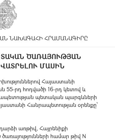
ԱՆ ՆԱԽԱԳԱՀԻ ՀՐԱՄԱՆԱԳԻՐԸ
ԱՐՏԱԿԱՆ ԾԱՌԱՅՈՒԹՅԱՆ
ՎԱՏՐԵԼՈՒ ՄԱՍԻՆ
ոխություններով Հայաստանի
 55-րդ հոդվածի 16-րդ կետով և
նրապետության պետական պարգևների
այաստանի Հանրապետության օրենքը՝
արձի առթիվ, Հայրենիքի
ծառայությունների համար թիվ N