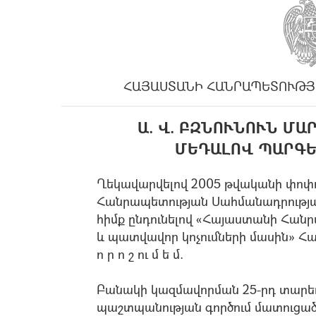
ՀԱՅԱՍՏԱՆԻ ՀԱՆՐԱՊԵՏՈՒԹՅ
Ա. Վ. ԲԶՆՈՒՆՈՒՆ Մ
ՄԵԴԱԼՈՎ ՊԱՐԳԵ
Ղեկավարվելով 2005 թվականի փոփ
Հանրապետության Սահմանադրության
հիմք ընդունելով «Հայաստանի Հա
և պատվավոր կոչումների մասին» Հ
ո ր ո շ ու մ ե մ.
Բանակի կազմավորման 25-րդ տարեդ
պաշտպանության գործում մատուցած 