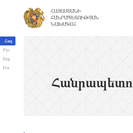
ՀԱՅԱՍՏԱՆԻ
ՀԱՆՐԱՊԵՏՈՒԹՅԱՆ
ՆԱԽԱԳԱՀ
Հայ
Рус
Eng
Fra
Հանրապետո