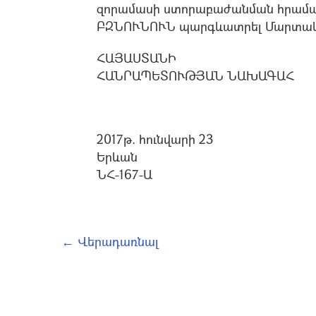
զորամասի ստորաբաժանման հրամա
ԲԶՆՈՒՆՈՒՆ պարգևատրել Մարտական
ՀԱՅԱՍՏԱՆԻ
ՀԱՆՐԱՊԵՏՈՒԹՅԱՆ ՆԱԽԱԳԱՀ
2017թ. հունվարի 23
Երևան
ՆՀ-167-Ա
← Վերադառնալ