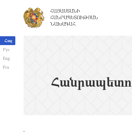
ՀԱՅԱՍՏԱՆԻ
ՀԱՆՐԱՊԵՏՈՒԹՅԱՆ
ՆԱԽԱԳԱՀ
Հայ
Рус
Eng
Fra
Հանրապետո