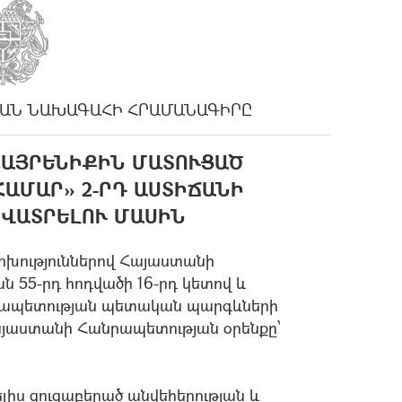
ԱՆ ՆԱԽԱԳԱՀԻ ՀՐԱՄԱՆԱԳԻՐԸ
«ՀԱՅՐԵՆԻՔԻՆ ՄԱՏՈՒՑԱԾ
ԱՄԱՐ» 2-ՐԴ ԱՍՏԻՃԱՆԻ
ՎԱՏՐԵԼՈՒ ՄԱՍԻՆ
ոխություններով Հայաստանի
 55-րդ հոդվածի 16-րդ կետով և
նրապետության պետական պարգևների
այաստանի Հանրապետության օրենքը՝
իս ցուցաբերած անվեհերության և