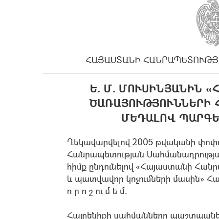
ՀԱՅԱՍՏԱՆԻ ՀԱՆՐԱՊԵՏՈՒԹՅ
Ե. Մ. ՄՈՒՍԻՆՅԱՆԻՆ 
ԾԱՌԱՅՈՒԹՅՈՒՆՆԵՐԻ Հ
ՄԵԴԱԼՈՎ ՊԱՐԳԵ
Ղեկավարվելով 2005 թվականի փոփ
Հանրապետության Սահմանադրության
հիմք ընդունելով «Հայաստանի Հա
և պատվավոր կոչումների մասին» Հ
ո ր ո շ ու մ ե մ.
Հայրենիքի սահմանները պաշտպանել