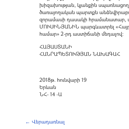
խիզախության, կյանքին սպառնացող
ծառայողական պարտքն անձնվիրաբա
զորամասի դասակի հրամանատար, ա
ՄՈՒՍԻՆՅԱՆԻՆ պարգևատրել «Հայրե
համար» 2-րդ աստիճանի մեդալով:
ՀԱՅԱՍՏԱՆԻ
ՀԱՆՐԱՊԵՏՈՒԹՅԱՆ ՆԱԽԱԳԱՀ
2018թ. հունվարի 19
Երևան
ՆՀ- 14 -Ա
← Վերադառնալ