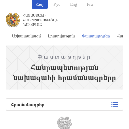
Հայ
Рус
Eng
Fra
ՀԱՅԱՍՏԱՆԻ
ՀԱՆՐԱՊԵՏՈՒԹՅԱՆ
ՆԱԽԱԳԱՀ
ահ
Աշխատակազմ
Լրատվություն
Փաստաթղթեր
Հայա
Փաստաթղթեր
Հանրապետության
նախագահի հրամանագրերը
Հրամանագրեր