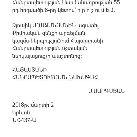
Հանրապետության Սահմանադրության 55-
րդ հոդվածի 8-րդ կետով` ո ր ո շ ու մ ե մ.
Ձյունիկ ԱՂԱՋԱՆՅԱՆԻՆ ազատել
Քիմիական զենքի արգելման
կազմակերպությունում Հայաստանի
Հանրապետության մշտական
ներկայացուցչի պաշտոնից:
ՀԱՅԱՍՏԱՆԻ
ՀԱՆՐԱՊԵՏՈՒԹՅԱՆ ՆԱԽԱԳԱՀ
Ս.ՍԱՐԳՍՅԱՆ
2018թ. մարտի 2
Երևան
ՆՀ-137-Ա