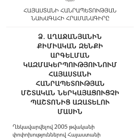
ՀԱՅԱՍՏԱՆԻ ՀԱՆՐԱՊԵՏՈՒԹՅԱՆ
ՆԱԽԱԳԱՀԻ ՀՐԱՄԱՆԱԳԻՐԸ
Ձ. ԱՂԱՋԱՆՅԱՆԻՆ
ՔԻՄԻԱԿԱՆ ԶԵՆՔԻ
ԱՐԳԵԼՄԱՆ
ԿԱԶՄԱԿԵՐՊՈՒԹՅՈՒՆՈՒՄ
ՀԱՅԱՍՏԱՆԻ
ՀԱՆՐԱՊԵՏՈՒԹՅԱՆ
ՄՇՏԱԿԱՆ ՆԵՐԿԱՅԱՑՈՒՑՉԻ
ՊԱՇՏՈՆԻՑ ԱԶԱՏԵԼՈՒ
ՄԱՍԻՆ
Ղեկավարվելով 2005 թվականի
փոփոխություններով Հայաստանի