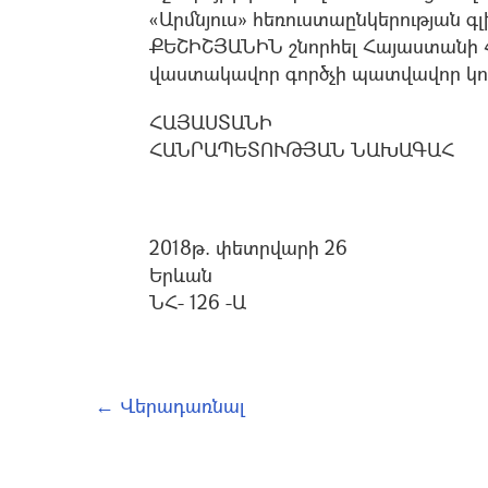
«Արմնյուս» հեռուստաընկերության գ
ՔԵՇԻՇՅԱՆԻՆ շնորհել Հայաստանի 
վաստակավոր գործչի պատվավոր կոչ
ՀԱՅԱՍՏԱՆԻ
ՀԱՆՐԱՊԵՏՈՒԹՅԱՆ ՆԱԽԱԳԱՀ
2018թ. փետրվարի 26
Երևան
ՆՀ- 126 -Ա
← Վերադառնալ