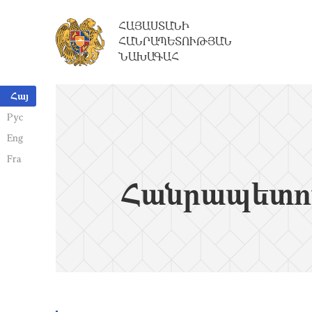
ՀԱՅԱՍՏԱՆԻ
ՀԱՆՐԱՊԵՏՈՒԹՅԱՆ
ՆԱԽԱԳԱՀ
Հայ
Рус
Eng
Fra
Հանրապետո