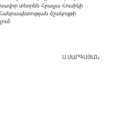
լխավոր տնօրեն Հրաչյա Հուսիկի
Հանրապետության մշակույթի
ում:
Ս.ՍԱՐԳՍՅԱՆ