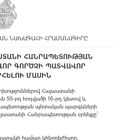
ԱՆ ՆԱԽԱԳԱՀԻ ՀՐԱՄԱՆԱԳԻՐԸ
ԱՍՏԱՆԻ ՀԱՆՐԱՊԵՏՈՒԹՅԱՆ
ՎՈՐ ԳՈՐԾՉԻ ՊԱՏՎԱՎՈՐ
ՐՀԵԼՈՒ ՄԱՍԻՆ
ոխություններով Հայաստանի
 55-րդ հոդվածի 16-րդ կետով և
նրապետության պետական պարգևների
այաստանի Հանրապետության օրենքը՝
վաստակի համար կինոռեժիսոր,