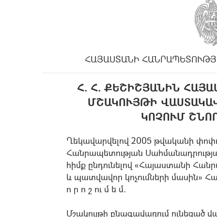
ՀԱՅԱՍՏԱՆԻ ՀԱՆՐԱՊԵՏՈՒԹՅ
Հ. Հ. ՔԵՇԻՇՅԱՆԻՆ ՀԱՅ
ՄՇԱԿՈՒՅԹԻ ՎԱՍՏԱԿԱ
ԿՈՉՈՒՄ ՇՆՈ
Ղեկավարվելով 2005 թվականի փոփ
Հանրապետության Սահմանադրության
հիմք ընդունելով «Հայաստանի Հա
և պատվավոր կոչումների մասին» Հ
ո ր ո շ ու մ ե մ.
Մշակույթի բնագավառում ունեցած 