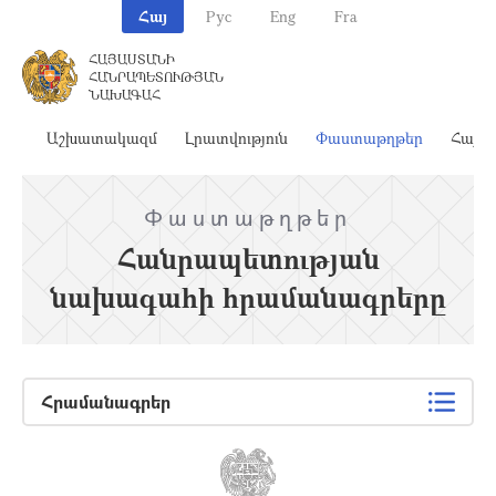
Հայ
Рус
Eng
Fra
ՀԱՅԱՍՏԱՆԻ
ՀԱՆՐԱՊԵՏՈՒԹՅԱՆ
ՆԱԽԱԳԱՀ
ահ
Աշխատակազմ
Լրատվություն
Փաստաթղթեր
Հայա
Փաստաթղթեր
Հանրապետության
նախագահի հրամանագրերը
Հրամանագրեր