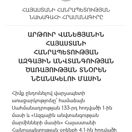
ՀԱՅԱՍՏԱՆԻ ՀԱՆՐԱՊԵՏՈՒԹՅԱՆ
ՆԱԽԱԳԱՀԻ ՀՐԱՄԱՆԱԳԻՐԸ
ԱՐԹՈՒՐ ՎԱՆԵՑՅԱՆԻՆ
ՀԱՅԱՍՏԱՆԻ
ՀԱՆՐԱՊԵՏՈՒԹՅԱՆ
ԱԶԳԱՅԻՆ ԱՆՎՏԱՆԳՈՒԹՅԱՆ
ԾԱՌԱՅՈՒԹՅԱՆ ՏՆՕՐԵՆ
ՆՇԱՆԱԿԵԼՈՒ ՄԱՍԻՆ
Հիմք ընդունելով վարչապետի
առաջարկությունը` համաձայն
Սահմանադրության 133-րդ հոդվածի 1-ին
մասի և «Ազգային անվտանգության
մարմինների մասին» Հայաստանի
Հանրապետության օրենքի 4.1-ին հոդվածի