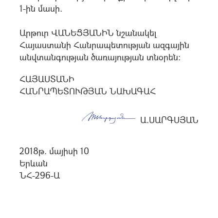
1-ին մասի.
Արթուր ՎԱՆԵՑՅԱՆԻՆ նշանակել
Հայաստանի Հանրապետության ազգային
անվտանգության ծառայության տնօրեն:
ՀԱՅԱՍՏԱՆԻ
ՀԱՆՐԱՊԵՏՈՒԹՅԱՆ ՆԱԽԱԳԱՀ
Ա.ՍԱՐԳՍՅԱՆ
2018թ. մայիսի 10
Երևան
ՆՀ-296-Ա