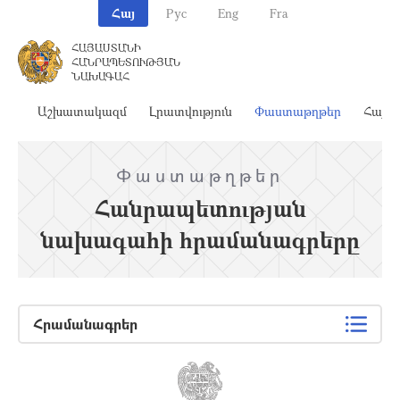
Հայ
Рус
Eng
Fra
ՀԱՅԱՍՏԱՆԻ
ՀԱՆՐԱՊԵՏՈՒԹՅԱՆ
ՆԱԽԱԳԱՀ
ահ
Աշխատակազմ
Լրատվություն
Փաստաթղթեր
Հայա
Փաստաթղթեր
Հանրապետության
նախագահի հրամանագրերը
Հրամանագրեր