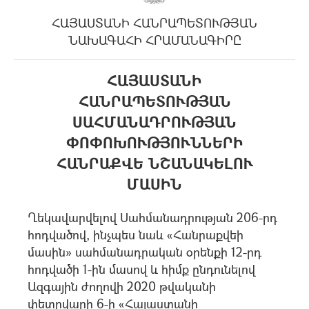
ՀԱՅԱՍՏԱՆԻ ՀԱՆՐԱՊԵՏՈՒԹՅԱՆ
ՆԱԽԱԳԱՀԻ ՀՐԱՄԱՆԱԳԻՐԸ
ՀԱՅԱՍՏԱՆԻ
ՀԱՆՐԱՊԵՏՈՒԹՅԱՆ
ՍԱՀՄԱՆԱԴՐՈՒԹՅԱՆ
ՓՈՓՈԽՈՒԹՅՈՒՆՆԵՐԻ
ՀԱՆՐԱՔՎԵ ՆՇԱՆԱԿԵԼՈՒ
ՄԱՍԻՆ
Ղեկավարվելով Սահմանադրության 206-րդ
հոդվածով, ինչպես նաև «Հանրաքվեի
մասին» սահմանադրական օրենքի 12-րդ
հոդվածի 1-ին մասով և հիմք ընդունելով
Ազգային ժողովի 2020 թվականի
փետրվարի 6-ի «Հայաստանի