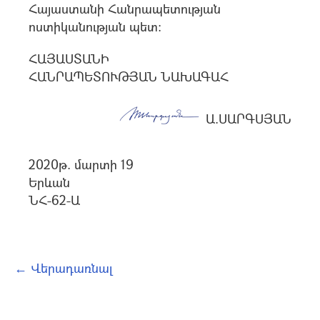
Հայաստանի Հանրապետության
ոստիկանության պետ:
ՀԱՅԱՍՏԱՆԻ
ՀԱՆՐԱՊԵՏՈՒԹՅԱՆ ՆԱԽԱԳԱՀ
Ա.ՍԱՐԳՍՅԱՆ
2020թ. մարտի 19
Երևան
ՆՀ-62-Ա
← Վերադառնալ