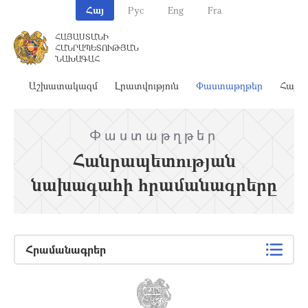
Հայ
Рус
Eng
Fra
ՀԱՅԱՍՏԱՆԻ
ՀԱՆՐԱՊԵՏՈՒԹՅԱՆ
ՆԱԽԱԳԱՀ
ահ
Աշխատակազմ
Լրատվություն
Փաստաթղթեր
Հայա
Փաստաթղթեր
Հանրապետության
նախագահի հրամանագրերը
Հրամանագրեր