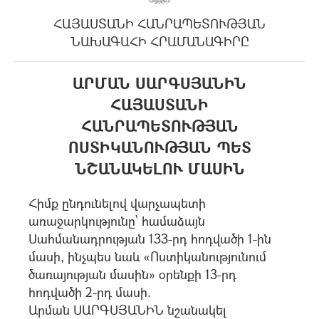
ՀԱՅԱՍՏԱՆԻ ՀԱՆՐԱՊԵՏՈՒԹՅԱՆ
ՆԱԽԱԳԱՀԻ ՀՐԱՄԱՆԱԳԻՐԸ
ԱՐՄԱՆ ՍԱՐԳՍՅԱՆԻՆ
ՀԱՅԱՍՏԱՆԻ
ՀԱՆՐԱՊԵՏՈՒԹՅԱՆ
ՈՍՏԻԿԱՆՈՒԹՅԱՆ ՊԵՏ
ՆՇԱՆԱԿԵԼՈՒ ՄԱՍԻՆ
Հիմք ընդունելով վարչապետի
առաջարկությունը` համաձայն
Սահմանադրության 133-րդ հոդվածի 1-ին
մասի, ինչպես նաև «Ոստիկանությունում
ծառայության մասին» օրենքի 13-րդ
հոդվածի 2-րդ մասի.
Արման ՍԱՐԳՍՅԱՆԻՆ նշանակել