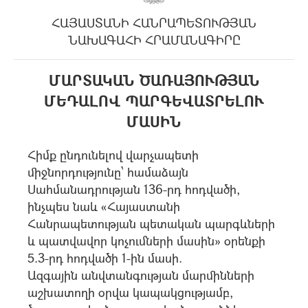
ՀԱՅԱՍՏԱՆԻ ՀԱՆՐԱՊԵՏՈՒԹՅԱՆ
ՆԱԽԱԳԱՀԻ ՀՐԱՄԱՆԱԳԻՐԸ
ՄԱՐՏԱԿԱՆ ԾԱՌԱՅՈՒԹՅԱՆ
ՄԵԴԱԼՈՎ ՊԱՐԳԵՎԱՏՐԵԼՈՒ
ՄԱՍԻՆ
Հիմք ընդունելով վարչապետի
միջնորդությունը՝ համաձայն
Սահմանադրության 136-րդ հոդվածի,
ինչպես նաև «Հայաստանի
Հանրապետության պետական պարգևների
և պատվավոր կոչումների մասին» օրենքի
5.3-րդ հոդվածի 1-ին մասի.
Ազգային անվտանգության մարմինների
աշխատողի օրվա կապակցությամբ,