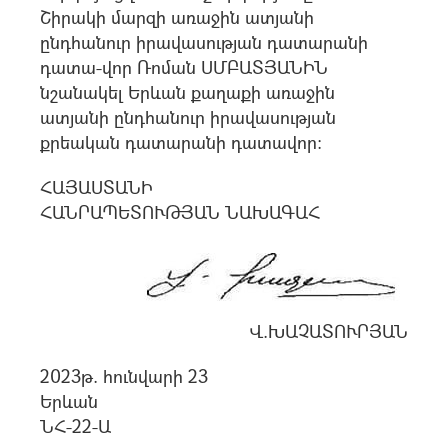
Շիրակի մարզի առաջին ատյանի
ընդհանուր իրավասության դատարանի
դատա-վոր Ռոման ՍՄԲԱՏՅԱՆԻՆ
նշանակել Երևան քաղաքի առաջին
ատյանի ընդհանուր իրավասության
քրեական դատարանի դատավոր:
ՀԱՅԱՍՏԱՆԻ
ՀԱՆՐԱՊԵՏՈՒԹՅԱՆ ՆԱԽԱԳԱՀ
Վ.ԽԱՉԱՏՈՒՐՅԱՆ
2023թ. հունվարի 23
Երևան
ՆՀ-22-Ա