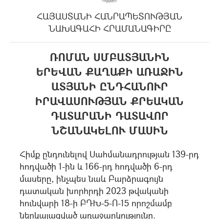
ՀԱՅԱՍՏԱՆԻ ՀԱՆՐԱՊԵՏՈՒԹՅԱՆ
ՆԱԽԱԳԱՀԻ ՀՐԱՄԱՆԱԳԻՐԸ
ՌՈՄԱՆ ՍՄԲԱՏՅԱՆԻՆ
ԵՐԵՎԱՆ ՔԱՂԱՔԻ ԱՌԱՋԻՆ
ԱՏՅԱՆԻ ԸՆԴՀԱՆՈՒՐ
ԻՐԱՎԱՍՈՒԹՅԱՆ ՔՐԵԱԿԱՆ
ԴԱՏԱՐԱՆԻ ԴԱՏԱՎՈՐ
ՆՇԱՆԱԿԵԼՈՒ ՄԱՍԻՆ
Հիմք ընդունելով Սահմանադրության 139-րդ
հոդվածի 1-ին և 166-րդ հոդվածի 6-րդ
մասերը, ինչպես նաև Բարձրագույն
դատական խորհրդի 2023 թվականի
հունվարի 18-ի ԲԴԽ-5-Ո-15 որոշմամբ
ներկայացված առաջարկությունը.