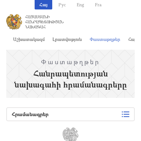
Հայ
Рус
Eng
Fra
ՀԱՅԱՍՏԱՆԻ
ՀԱՆՐԱՊԵՏՈՒԹՅԱՆ
ՆԱԽԱԳԱՀ
ահ
Աշխատակազմ
Լրատվություն
Փաստաթղթեր
Հայա
Փաստաթղթեր
Հանրապետության
նախագահի հրամանագրերը
Հրամանագրեր