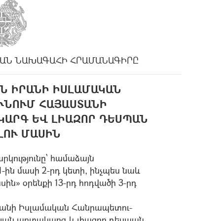
ԱՆ ՆԱԽԱԳԱՀԻ ՀՐԱՄԱՆԱԳԻՐԸ
Ն ԻՐԱՆԻ ԻՍԼԱՄԱԿԱՆ
ՒՆՈՒՄ ՀԱՅԱՍՏԱՆԻ
ԿԱՐԳ ԵՎ ԼԻԱԶՈՐ ԴԵՍՊԱՆ
ԼՈՒ ՄԱՍԻՆ
րկությունը` համաձայն
-ին մասի 2-րդ կետի, ինչպես նաև
ն» օրենքի 13-րդ հոդվածի 3-րդ
անի Իսլամական Հանրապետու-
թյան արտակարգ և լիազոր դեսպան