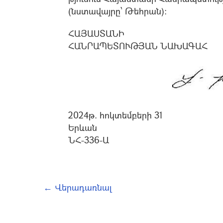
(նստավայրը՝ Թեհրան)։
ՀԱՅԱՍՏԱՆԻ
ՀԱՆՐԱՊԵՏՈՒԹՅԱՆ ՆԱԽԱԳԱՀ
2024թ. հոկտեմբերի 31
Երևան
ՆՀ-336-Ա
← Վերադառնալ