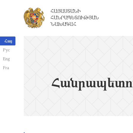
ՀԱՅԱՍՏԱՆԻ
ՀԱՆՐԱՊԵՏՈՒԹՅԱՆ
ՆԱԽԱԳԱՀ
Հայ
Рус
Eng
Fra
Հանրապետո