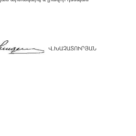
Վ.ԽԱՉԱՏՈՒՐՅԱՆ