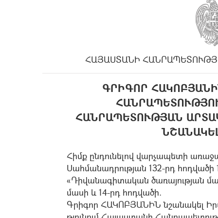
ՀԱՅԱՍՏԱՆԻ ՀԱՆՐԱՊԵՏՈՒԹՅ
ԳՐԻԳՈՐ ՀԱԿՈԲՅԱՆԻ
ՀԱՆՐԱՊԵՏՈՒԹՅՈ
ՀԱՆՐԱՊԵՏՈՒԹՅԱՆ ԱՐՏԱ
ՆՇԱՆԱԿԵ
Հիմք ընդունելով վարչապետի առաջա
Սահմանադրության 132-րդ հոդվածի 1
«Դիվանագիտական ծառայության մասի
մասի և 14-րդ հոդվածի.
Գրիգոր ՀԱԿՈԲՅԱՆԻՆ նշանակել Իր
թյունում Հայաստանի Հանրապետու