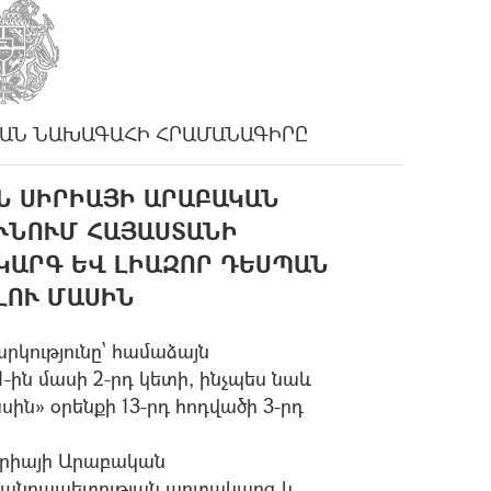
ԱՆ ՆԱԽԱԳԱՀԻ ՀՐԱՄԱՆԱԳԻՐԸ
Ն ՍԻՐԻԱՅԻ ԱՐԱԲԱԿԱՆ
ՒՆՈՒՄ ՀԱՅԱՍՏԱՆԻ
ԿԱՐԳ ԵՎ ԼԻԱԶՈՐ ԴԵՍՊԱՆ
ԼՈՒ ՄԱՍԻՆ
րկությունը` համաձայն
-ին մասի 2-րդ կետի, ինչպես նաև
ն» օրենքի 13-րդ հոդվածի 3-րդ
իրիայի Արաբական
Հանրապետության արտակարգ և