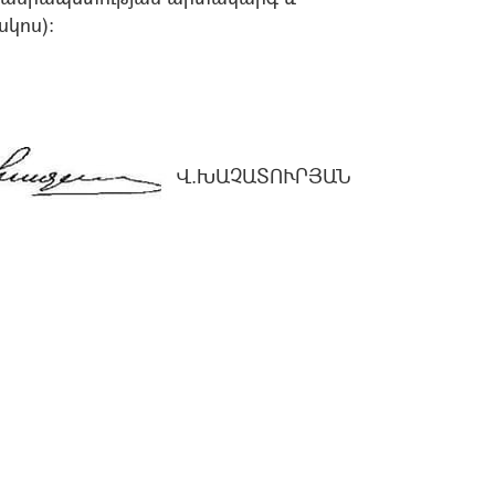
կոս)։
Վ.ԽԱՉԱՏՈՒՐՅԱՆ