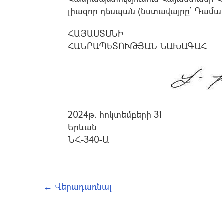
լիազոր դեսպան (նստավայրը՝ Դամաս
ՀԱՅԱՍՏԱՆԻ
ՀԱՆՐԱՊԵՏՈՒԹՅԱՆ ՆԱԽԱԳԱՀ
2024թ. հոկտեմբերի 31
Երևան
ՆՀ-340-Ա
← Վերադառնալ