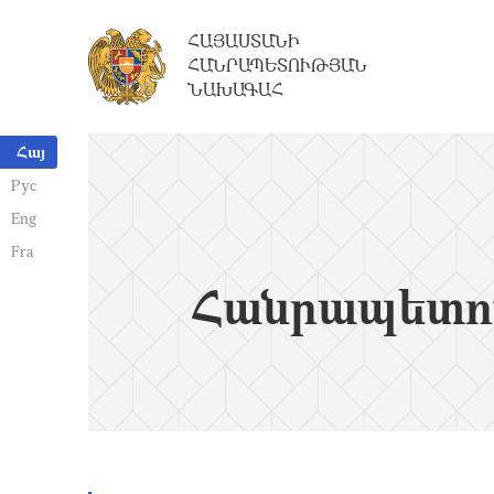
ՀԱՅԱՍՏԱՆԻ
ՀԱՆՐԱՊԵՏՈՒԹՅԱՆ
ՆԱԽԱԳԱՀ
Հայ
Рус
Eng
Fra
Հանրապետո