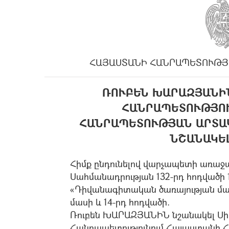
ՀԱՅԱՍՏԱՆԻ ՀԱՆՐԱՊԵՏՈՒԹՅ
ՌՈՒԲԵՆ ԽԱՐԱԶՅԱՆԻ
ՀԱՆՐԱՊԵՏՈՒԹՅՈ
ՀԱՆՐԱՊԵՏՈՒԹՅԱՆ ԱՐՏԱ
ՆՇԱՆԱԿԵ
Հիմք ընդունելով վարչապետի առաջա
Սահմանադրության 132-րդ հոդվածի 1
«Դիվանագիտական ծառայության մասի
մասի և 14-րդ հոդվածի.
Ռուբեն ԽԱՐԱԶՅԱՆԻՆ նշանակել Ս
Հանրապետությունում Հայաստանի 