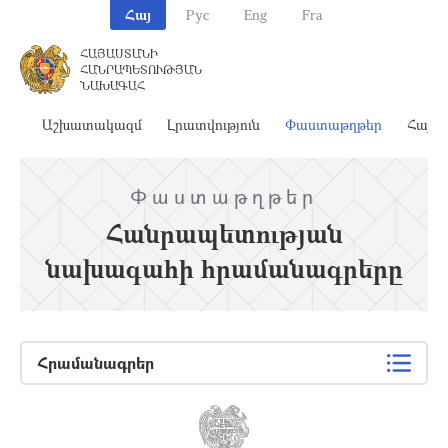
Հայ
Рус
Eng
Fra
ՀԱՅԱՍՏԱՆԻ
ՀԱՆՐԱՊԵՏՈՒԹՅԱՆ
ՆԱԽԱԳԱՀ
ահ
Աշխատակազմ
Լրատվություն
Փաստաթղթեր
Հայա
Փաստաթղթեր
Հանրապետության
նախագահի հրամանագրերը
Հրամանագրեր