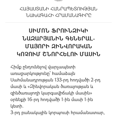
ՀԱՅԱՍՏԱՆԻ ՀԱՆՐԱՊԵՏՈՒԹՅԱՆ
ՆԱԽԱԳԱՀԻ ՀՐԱՄԱՆԱԳԻՐԸ
ՍԻՄՈՆ ՖՐՈՒՆԶԻԿԻ
ՆԱԶԱՐՅԱՆԻՆ ԳԵՆԵՐԱԼ-
ՄԱՅՈՐԻ ԶԻՆՎՈՐԱԿԱՆ
ԿՈՉՈՒՄ ՇՆՈՐՀԵԼՈՒ ՄԱՍԻՆ
Հիմք ընդունելով վարչապետի
առաջարկությունը՝ համաձայն
Սահմանադրության 133-րդ հոդվածի 2-րդ
մասի և «Զինվորական ծառայության և
զինծառայողի կարգավիճակի մասին»
օրենքի 16-րդ հոդվածի 1-ին մասի 1-ին
կետի.
3-րդ բանակային կորպուսի հրամանատար,