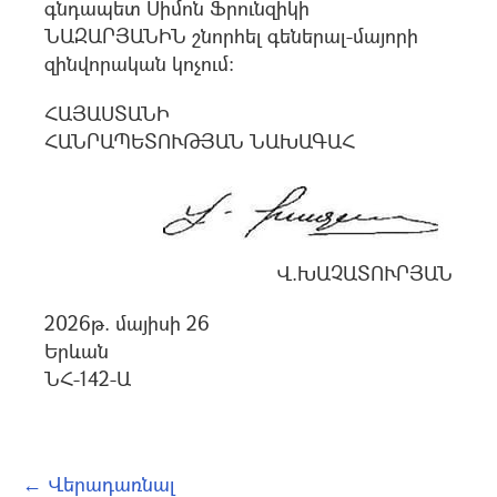
գնդապետ Սիմոն Ֆրունզիկի
ՆԱԶԱՐՅԱՆԻՆ շնորհել գեներալ-մայորի
զինվորական կոչում:
ՀԱՅԱՍՏԱՆԻ
ՀԱՆՐԱՊԵՏՈՒԹՅԱՆ ՆԱԽԱԳԱՀ
Վ.ԽԱՉԱՏՈՒՐՅԱՆ
2026թ. մայիսի 26
Երևան
ՆՀ-142-Ա
← Վերադառնալ