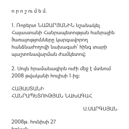
ո ր ո շ ու մ ե մ.
1. Ռոբերտ ՆԱԶԱՐՅԱՆԻՆ նշանակել
Հայաuտանի Հանրապետության հանրային
ծառայությունները կարգավորող
հանձնաժողովի նախագահ` հինգ տարի
պաշտոնավարման ժամկետով:
2. Սույն հրամանագիրն ուժի մեջ է մտնում
2008 թվականի հուլիսի 1-ից:
ՀԱՅԱՍՏԱՆԻ
ՀԱՆՐԱՊԵՏՈՒԹՅԱՆ ՆԱԽԱԳԱՀ
Ս.ՍԱՐԳՍՅԱՆ
2008թ. հունիսի 27
Երևան