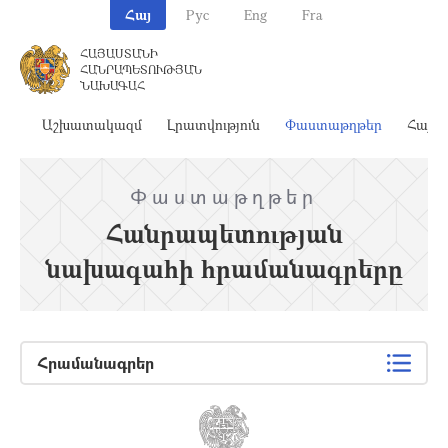
Հայ
Рус
Eng
Fra
ՀԱՅԱՍՏԱՆԻ
ՀԱՆՐԱՊԵՏՈՒԹՅԱՆ
ՆԱԽԱԳԱՀ
ահ
Աշխատակազմ
Լրատվություն
Փաստաթղթեր
Հայա
Փաստաթղթեր
Հանրապետության
նախագահի հրամանագրերը
Հրամանագրեր