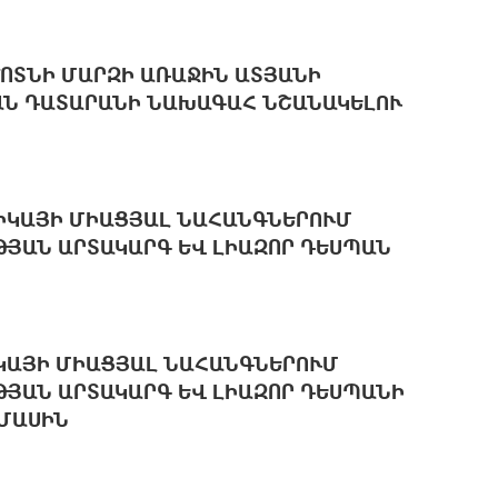
ՈՏՆԻ ՄԱՐԶԻ ԱՌԱՋԻՆ ԱՏՅԱՆԻ
ԱՆ ԴԱՏԱՐԱՆԻ ՆԱԽԱԳԱՀ ՆՇԱՆԱԿԵԼՈՒ
ԻԿԱՅԻ ՄԻԱՑՅԱԼ ՆԱՀԱՆԳՆԵՐՈՒՄ
ՅԱՆ ԱՐՏԱԿԱՐԳ ԵՎ ԼԻԱԶՈՐ ԴԵՍՊԱՆ
ԿԱՅԻ ՄԻԱՑՅԱԼ ՆԱՀԱՆԳՆԵՐՈՒՄ
ՅԱՆ ԱՐՏԱԿԱՐԳ ԵՎ ԼԻԱԶՈՐ ԴԵՍՊԱՆԻ
 ՄԱՍԻՆ