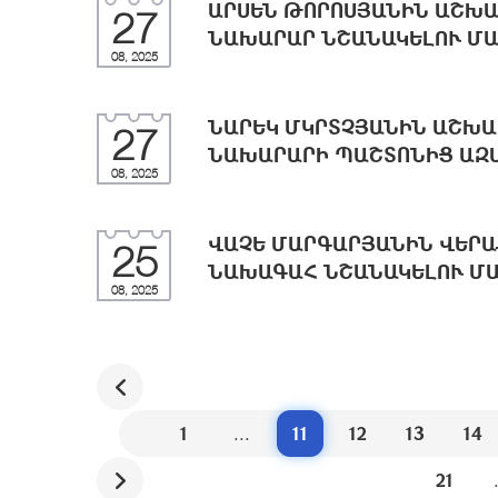
ԱՐՍԵՆ ԹՈՐՈՍՅԱՆԻՆ ԱՇԽԱ
27
ՆԱԽԱՐԱՐ ՆՇԱՆԱԿԵԼՈՒ Մ
08, 2025
ՆԱՐԵԿ ՄԿՐՏՉՅԱՆԻՆ ԱՇԽԱ
27
ՆԱԽԱՐԱՐԻ ՊԱՇՏՈՆԻՑ ԱԶԱ
08, 2025
ՎԱՉԵ ՄԱՐԳԱՐՅԱՆԻՆ ՎԵՐԱ
25
ՆԱԽԱԳԱՀ ՆՇԱՆԱԿԵԼՈՒ Մ
08, 2025
1
...
11
12
13
14
21