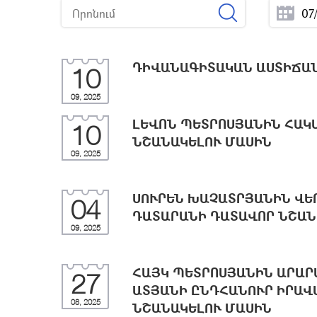
ԴԻՎԱՆԱԳԻՏԱԿԱՆ ԱՍՏԻՃԱՆ
10
09, 2025
ԼԵՎՈՆ ՊԵՏՐՈՍՅԱՆԻՆ ՀԱԿ
10
ՆՇԱՆԱԿԵԼՈՒ ՄԱՍԻՆ
09, 2025
ՍՈՒՐԵՆ ԽԱՉԱՏՐՅԱՆԻՆ ՎԵ
04
ԴԱՏԱՐԱՆԻ ԴԱՏԱՎՈՐ ՆՇԱՆ
09, 2025
ՀԱՅԿ ՊԵՏՐՈՍՅԱՆԻՆ ԱՐԱՐ
27
ԱՏՅԱՆԻ ԸՆԴՀԱՆՈՒՐ ԻՐԱ
08, 2025
ՆՇԱՆԱԿԵԼՈՒ ՄԱՍԻՆ