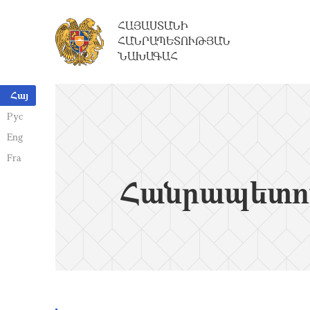
ՀԱՅԱՍՏԱՆԻ
ՀԱՆՐԱՊԵՏՈՒԹՅԱՆ
ՆԱԽԱԳԱՀ
Հայ
Рус
Eng
Fra
Հանրապետո