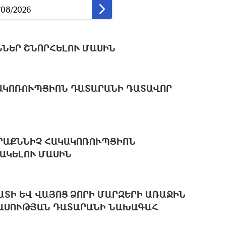
ՆԵՐ ՇՆՈՐՀԵԼՈՒ ՄԱՍԻՆ
ԱԿՈՌՈՒՊՑԻՈՆ ԴԱՏԱՐԱՆԻ ԴԱՏԱՎՈՐ
ՐԱՔՆՆԻՉ ՀԱԿԱԿՈՌՈՒՊՑԻՈՆ
ԱԿԵԼՈՒ ՄԱՍԻՆ
ԱՏԻ ԵՎ ՎԱՅՈՑ ՁՈՐԻ ՄԱՐԶԵՐԻ ԱՌԱՋԻՆ
ՎԱՍՈՒԹՅԱՆ ԴԱՏԱՐԱՆԻ ՆԱԽԱԳԱՀ