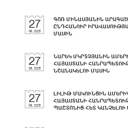
ԳՈՌ ՄԻՆԱՍՅԱՆԻՆ ԱՐԱԳԱԾ
27
ԸՆԴՀԱՆՈՒՐ ԻՐԱՎԱՍՈՒԹՅ
08, 2025
ՄԱՍԻՆ
ՆԱՐԵԿ ՄԿՐՏՉՅԱՆԻՆ ԱՄԵՐ
27
ՀԱՅԱՍՏԱՆԻ ՀԱՆՐԱՊԵՏՈՒԹ
08, 2025
ՆՇԱՆԱԿԵԼՈՒ ՄԱՍԻՆ
ԼԻԼԻԹ ՄԱԿՈՒՆՑԻՆ ԱՄԵՐԻ
27
ՀԱՅԱՍՏԱՆԻ ՀԱՆՐԱՊԵՏՈՒԹ
08, 2025
ՊԱՇՏՈՆԻՑ ՀԵՏ ԿԱՆՉԵԼՈՒ