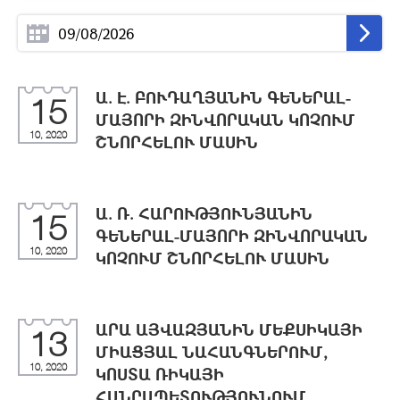
Ա. Է. ԲՈՒԴԱՂՅԱՆԻՆ ԳԵՆԵՐԱԼ-
15
ՄԱՅՈՐԻ ԶԻՆՎՈՐԱԿԱՆ ԿՈՉՈՒՄ
10, 2020
ՇՆՈՐՀԵԼՈՒ ՄԱՍԻՆ
Ա. Ռ. ՀԱՐՈՒԹՅՈՒՆՅԱՆԻՆ
15
ԳԵՆԵՐԱԼ-ՄԱՅՈՐԻ ԶԻՆՎՈՐԱԿԱՆ
10, 2020
ԿՈՉՈՒՄ ՇՆՈՐՀԵԼՈՒ ՄԱՍԻՆ
ԱՐԱ ԱՅՎԱԶՅԱՆԻՆ ՄԵՔՍԻԿԱՅԻ
13
ՄԻԱՑՅԱԼ ՆԱՀԱՆԳՆԵՐՈՒՄ,
10, 2020
ԿՈՍՏԱ ՌԻԿԱՅԻ
ՀԱՆՐԱՊԵՏՈՒԹՅՈՒՆՈՒՄ,