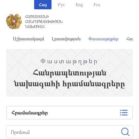
Հայ
Рус
Eng
Fra
ՀԱՅԱՍՏԱՆԻ
ՀԱՆՐԱՊԵՏՈՒԹՅԱՆ
ՆԱԽԱԳԱՀ
ահ
Աշխատակազմ
Լրատվություն
Փաստաթղթեր
Հայա
Փաստաթղթեր
Հանրապետության
նախագահի հրամանագրերը
Հրամանագրեր