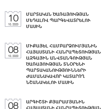
ՄԱՐՏԱԿԱՆ ԾԱՌԱՅՈՒԹՅԱՆ
10
ՄԵԴԱԼՈՎ ՊԱՐԳԵՎԱՏՐԵԼՈՒ
10, 2020
ՄԱՍԻՆ
ՄԻՔԱՅԵԼ ՀԱՄԲԱՐՁՈՒՄՅԱՆԻՆ
08
ՀԱՅԱՍՏԱՆԻ ՀԱՆՐԱՊԵՏՈՒԹՅԱՆ
10, 2020
ԱԶԳԱՅԻՆ ԱՆՎՏԱՆԳՈՒԹՅԱՆ
ԾԱՌԱՅՈՒԹՅԱՆ ՏՆՕՐԵՆԻ
ՊԱՐՏԱԿԱՆՈՒԹՅՈՒՆՆԵՐԻ
ԺԱՄԱՆԱԿԱՎՈՐ ԿԱՏԱՐՈՂ
ՆՇԱՆԱԿԵԼՈՒ ՄԱՍԻՆ
ԱՐԳԻՇՏԻ ՔՅԱՐԱՄՅԱՆԻՆ
08
ՀԱՅԱՍՏԱՆԻ ՀԱՆՐԱՊԵՏՈՒԹՅԱՆ