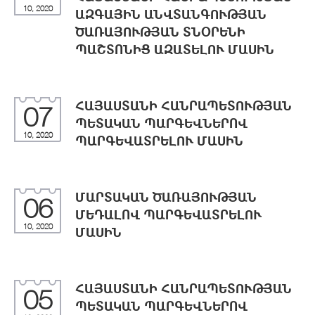
10, 2020
ԱԶԳԱՅԻՆ ԱՆՎՏԱՆԳՈՒԹՅԱՆ
ԾԱՌԱՅՈՒԹՅԱՆ ՏՆՕՐԵՆԻ
ՊԱՇՏՈՆԻՑ ԱԶԱՏԵԼՈՒ ՄԱՍԻՆ
ՀԱՅԱՍՏԱՆԻ ՀԱՆՐԱՊԵՏՈՒԹՅԱՆ
07
ՊԵՏԱԿԱՆ ՊԱՐԳԵՎՆԵՐՈՎ
10, 2020
ՊԱՐԳԵՎԱՏՐԵԼՈՒ ՄԱՍԻՆ
ՄԱՐՏԱԿԱՆ ԾԱՌԱՅՈՒԹՅԱՆ
06
ՄԵԴԱԼՈՎ ՊԱՐԳԵՎԱՏՐԵԼՈՒ
10, 2020
ՄԱՍԻՆ
ՀԱՅԱՍՏԱՆԻ ՀԱՆՐԱՊԵՏՈՒԹՅԱՆ
05
ՊԵՏԱԿԱՆ ՊԱՐԳԵՎՆԵՐՈՎ