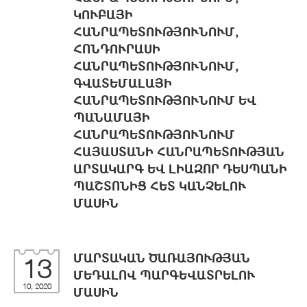
ԿՈՒԲԱՅԻ
ՀԱՆՐԱՊԵՏՈՒԹՅՈՒՆՈՒՄ,
ՀՈՆԴՈՒՐԱՍԻ
ՀԱՆՐԱՊԵՏՈՒԹՅՈՒՆՈՒՄ,
ԳՎԱՏԵՄԱԼԱՅԻ
ՀԱՆՐԱՊԵՏՈՒԹՅՈՒՆՈՒՄ ԵՎ
ՊԱՆԱՄԱՅԻ
ՀԱՆՐԱՊԵՏՈՒԹՅՈՒՆՈՒՄ
ՀԱՅԱՍՏԱՆԻ ՀԱՆՐԱՊԵՏՈՒԹՅԱՆ
ԱՐՏԱԿԱՐԳ ԵՎ ԼԻԱԶՈՐ ԴԵՍՊԱՆԻ
ՊԱՇՏՈՆԻՑ ՀԵՏ ԿԱՆՉԵԼՈՒ
ՄԱՍԻՆ
ՄԱՐՏԱԿԱՆ ԾԱՌԱՅՈՒԹՅԱՆ
13
ՄԵԴԱԼՈՎ ՊԱՐԳԵՎԱՏՐԵԼՈՒ
10, 2020
ՄԱՍԻՆ