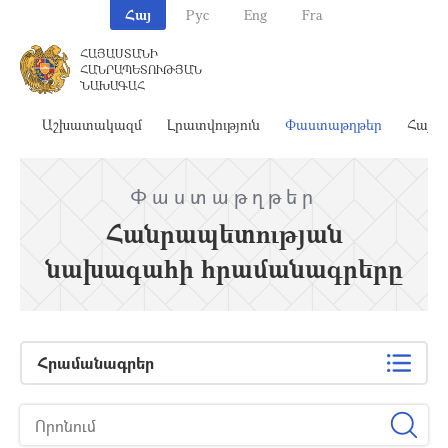
Հայ
Рус
Eng
Fra
ՀԱՅԱՍՏԱՆԻ
ՀԱՆՐԱՊԵՏՈՒԹՅԱՆ
ՆԱԽԱԳԱՀ
ահ
Աշխատակազմ
Լրատվություն
Փաստաթղթեր
Հայա
Փաստաթղթեր
Հանրապետության
նախագահի հրամանագրերը
Հրամանագրեր