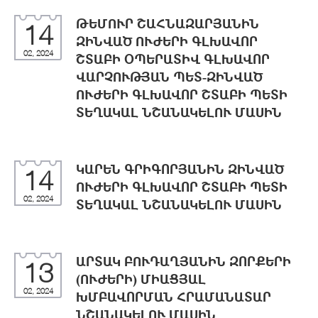
ԹԵՄՈՒՐ ՇԱՀՆԱԶԱՐՅԱՆԻՆ
14
ԶԻՆՎԱԾ ՈՒԺԵՐԻ ԳԼԽԱՎՈՐ
02, 2024
ՇՏԱԲԻ ՕՊԵՐԱՏԻՎ ԳԼԽԱՎՈՐ
ՎԱՐՉՈՒԹՅԱՆ ՊԵՏ-ԶԻՆՎԱԾ
ՈՒԺԵՐԻ ԳԼԽԱՎՈՐ ՇՏԱԲԻ ՊԵՏԻ
ՏԵՂԱԿԱԼ ՆՇԱՆԱԿԵԼՈՒ ՄԱՍԻՆ
ԿԱՐԵՆ ԳՐԻԳՈՐՅԱՆԻՆ ԶԻՆՎԱԾ
14
ՈՒԺԵՐԻ ԳԼԽԱՎՈՐ ՇՏԱԲԻ ՊԵՏԻ
02, 2024
ՏԵՂԱԿԱԼ ՆՇԱՆԱԿԵԼՈՒ ՄԱՍԻՆ
ԱՐՏԱԿ ԲՈՒԴԱՂՅԱՆԻՆ ԶՈՐՔԵՐԻ
13
(ՈՒԺԵՐԻ) ՄԻԱՑՅԱԼ
02, 2024
ԽՄԲԱՎՈՐՄԱՆ ՀՐԱՄԱՆԱՏԱՐ
ՆՇԱՆԱԿԵԼՈՒ ՄԱՍԻՆ