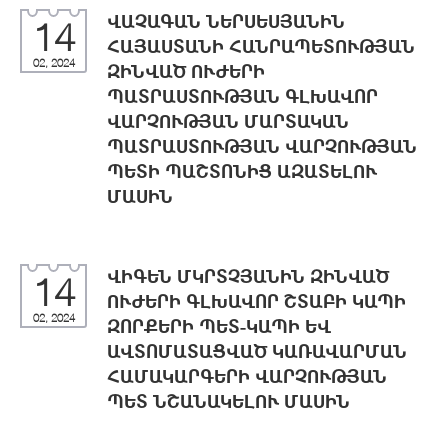
ՎԱՉԱԳԱՆ ՆԵՐՍԵՍՅԱՆԻՆ
14
ՀԱՅԱՍՏԱՆԻ ՀԱՆՐԱՊԵՏՈՒԹՅԱՆ
02, 2024
ԶԻՆՎԱԾ ՈՒԺԵՐԻ
ՊԱՏՐԱՍՏՈՒԹՅԱՆ ԳԼԽԱՎՈՐ
ՎԱՐՉՈՒԹՅԱՆ ՄԱՐՏԱԿԱՆ
ՊԱՏՐԱՍՏՈՒԹՅԱՆ ՎԱՐՉՈՒԹՅԱՆ
ՊԵՏԻ ՊԱՇՏՈՆԻՑ ԱԶԱՏԵԼՈՒ
ՄԱՍԻՆ
ՎԻԳԵՆ ՄԿՐՏՉՅԱՆԻՆ ԶԻՆՎԱԾ
14
ՈՒԺԵՐԻ ԳԼԽԱՎՈՐ ՇՏԱԲԻ ԿԱՊԻ
02, 2024
ԶՈՐՔԵՐԻ ՊԵՏ-ԿԱՊԻ ԵՎ
ԱՎՏՈՄԱՏԱՑՎԱԾ ԿԱՌԱՎԱՐՄԱՆ
ՀԱՄԱԿԱՐԳԵՐԻ ՎԱՐՉՈՒԹՅԱՆ
ՊԵՏ ՆՇԱՆԱԿԵԼՈՒ ՄԱՍԻՆ