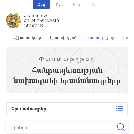
Հայ
Рус
Eng
Fra
ՀԱՅԱՍՏԱՆԻ
ՀԱՆՐԱՊԵՏՈՒԹՅԱՆ
ՆԱԽԱԳԱՀ
ահ
Աշխատակազմ
Լրատվություն
Փաստաթղթեր
Հայա
Փաստաթղթեր
Հանրապետության
նախագահի հրամանագրերը
Հրամանագրեր