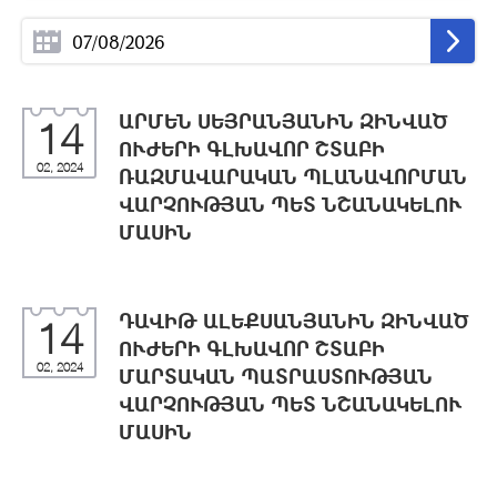
ԱՐՄԵՆ ՍԵՅՐԱՆՅԱՆԻՆ ԶԻՆՎԱԾ
14
ՈՒԺԵՐԻ ԳԼԽԱՎՈՐ ՇՏԱԲԻ
02, 2024
ՌԱԶՄԱՎԱՐԱԿԱՆ ՊԼԱՆԱՎՈՐՄԱՆ
ՎԱՐՉՈՒԹՅԱՆ ՊԵՏ ՆՇԱՆԱԿԵԼՈՒ
ՄԱՍԻՆ
ԴԱՎԻԹ ԱԼԵՔՍԱՆՅԱՆԻՆ ԶԻՆՎԱԾ
14
ՈՒԺԵՐԻ ԳԼԽԱՎՈՐ ՇՏԱԲԻ
02, 2024
ՄԱՐՏԱԿԱՆ ՊԱՏՐԱՍՏՈՒԹՅԱՆ
ՎԱՐՉՈՒԹՅԱՆ ՊԵՏ ՆՇԱՆԱԿԵԼՈՒ
ՄԱՍԻՆ