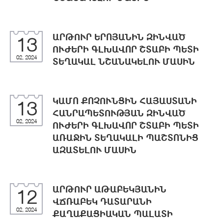
ԱՐԹՈՒՐ ԵՐՈՅԱՆԻՆ ԶԻՆՎԱԾ
13
ՈՒԺԵՐԻ ԳԼԽԱՎՈՐ ՇՏԱԲԻ ՊԵՏԻ
02, 2024
ՏԵՂԱԿԱԼ ՆՇԱՆԱԿԵԼՈՒ ՄԱՍԻՆ
ԿԱՄՈ ՔՈՉՈՒՆՑԻՆ ՀԱՅԱՍՏԱՆԻ
13
ՀԱՆՐԱՊԵՏՈՒԹՅԱՆ ԶԻՆՎԱԾ
02, 2024
ՈՒԺԵՐԻ ԳԼԽԱՎՈՐ ՇՏԱԲԻ ՊԵՏԻ
ԱՌԱՋԻՆ ՏԵՂԱԿԱԼԻ ՊԱՇՏՈՆԻՑ
ԱԶԱՏԵԼՈՒ ՄԱՍԻՆ
ԱՐԹՈՒՐ ԱԹԱԲԵԿՅԱՆԻՆ
12
ՎՃՌԱԲԵԿ ԴԱՏԱՐԱՆԻ
02, 2024
ՔԱՂԱՔԱՑԻԱԿԱՆ ՊԱԼԱՏԻ