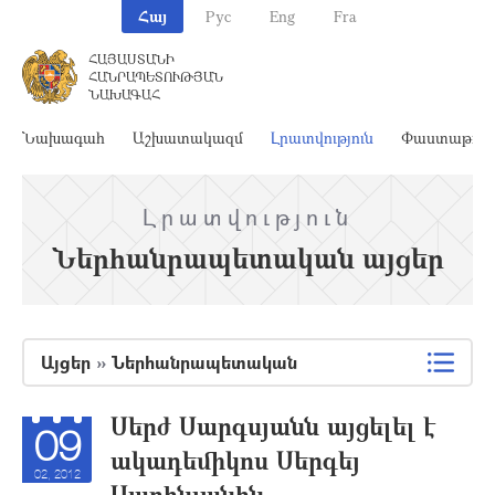
Հայ
Рус
Eng
Fra
ՀԱՅԱՍՏԱՆԻ
ՀԱՆՐԱՊԵՏՈՒԹՅԱՆ
ՆԱԽԱԳԱՀ
Նախագահ
Աշխատակազմ
Լրատվություն
Փաստաթղթ
Լրատվություն
Ներհանրապետական այցեր
Այցեր
»
Ներհանրապետական
Սերժ Սարգսյանն այցելել է
09
ակադեմիկոս Սերգեյ
02, 2012
Սարինյանին