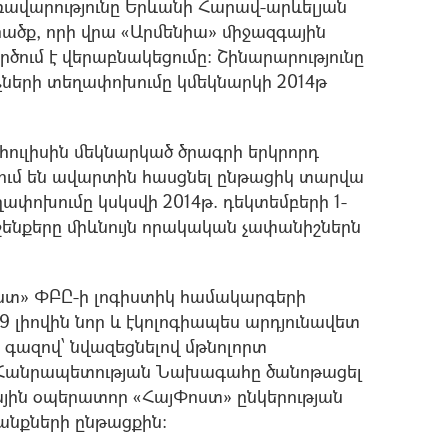
ռավարությունը Երևանի Հարավ-արևելյան
րածք, որի վրա «Արմենիա» միջազգային
ծում է վերաբնակեցումը: Շինարարությունը
իչների տեղափոխումը կմեկնարկի 2014թ
հուլիսին մեկնարկած ծրագրի երկրորդ
ում են ավարտին հասցնել ընթացիկ տարվա
ղափոխումը կսկսվի 2014թ. դեկտեմբերի 1-
ց շենքերը միևնույն որակական չափանիշներն
ոստ» ՓԲԸ-ի լոգիստիկ համակարգերի
լիովին նոր և էկոլոգիապես արդյունավետ
ն գազով՝ նվազեցնելով մթնոլորտ
 Հանրապետության Նախագահը ծանոթացել
յին օպերատոր «ՀայՓոստ» ընկերության
նքների ընթացքին: