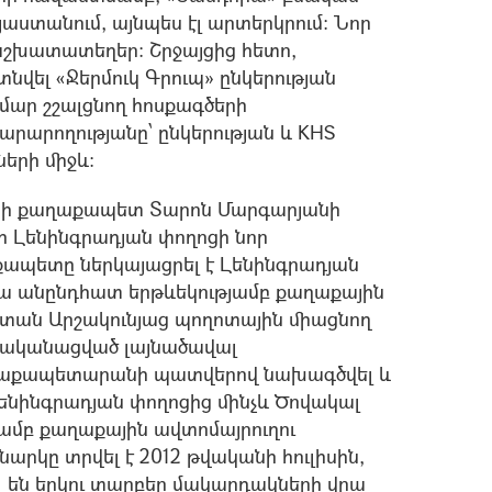
յաստանում, այնպես էլ արտերկրում: Նոր
աշխատատեղեր: Շրջայցից հետո,
վել «Ջերմուկ Գրուպ» ընկերության
ամար շշալցնող հոսքագծերի
արողությանը՝ ընկերության և KHS
երի միջև:
նի քաղաքապետ Տարոն Մարգարյանի
քի Լենինգրադյան փողոցի նոր
քապետը ներկայացրել է Լենինգրադյան
ա անընդհատ երթևեկությամբ քաղաքային
ոտան Արշակունյաց պողոտային միացնող
իրականացված լայնածավալ
աղաքապետարանի պատվերով նախագծվել և
Լենինգրադյան փողոցից մինչև Ծովակալ
ամբ քաղաքային ավտոմայրուղու
նարկը տրվել է 2012 թվականի հուլիսին,
վել են երկու տարբեր մակարդակների վրա