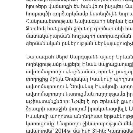
հյութերը վաճառքի են հանվելու ինչպես Հա
հոսքագծի գործարկմամբ կստեղծվեն նոր 
Հանրապետության Նախագահը ներկա է գտն
Ջերմուկ հանքային ջրի նոր գործարանի հ
մատակարարման հուշագրի ստորագրման ար
գերմանական ընկերության ներկայացուցիչն
Նախագահ Սերժ Սարգսյանն այսօր Երևա
ուղեկցությամբ այցելել է նաև մայրաքաղա
ավտոմայրուղու սկզբնամաս, որտեղ քաղա
փողոցից մինչև Ծովակալ Իսակովի պողոտ
ավտոմայրուղու և Ծովակալ Իսակովի պող
ավտոմայրուղու կառուցման ուղղությամբ 
աշխատանքները: Նշվել է, որ Երևանի ք
ծրագրի առաջին փուլում իրականացվել է 
Իսակովի պողոտա անընդհատ երթևեկությ
կառուցումը: Մայրուղու շինարարության մեկ
ավարտվել՝ 2014թ. մայիսի 31-ին: Կառուց