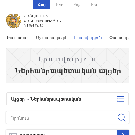
Հայ
Рус
Eng
Fra
ՀԱՅԱՍՏԱՆԻ
ՀԱՆՐԱՊԵՏՈՒԹՅԱՆ
ՆԱԽԱԳԱՀ
Նախագահ
Աշխատակազմ
Լրատվություն
Փաստաթղթ
Լրատվություն
Ներհանրապետական այցեր
Այցեր
»
Ներհանրապետական