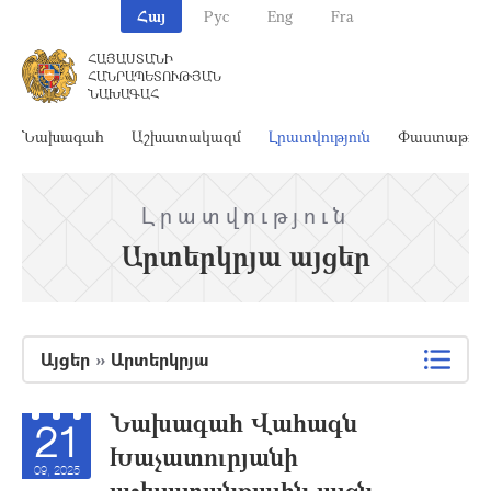
Հայ
Рус
Eng
Fra
ՀԱՅԱՍՏԱՆԻ
ՀԱՆՐԱՊԵՏՈՒԹՅԱՆ
ՆԱԽԱԳԱՀ
Նախագահ
Աշխատակազմ
Լրատվություն
Փաստաթղթ
Լրատվություն
Արտերկրյա այցեր
Այցեր
»
Արտերկրյա
Նախագահ Վահագն
21
Խաչատուրյանի
09, 2025
աշխատանքային այցն