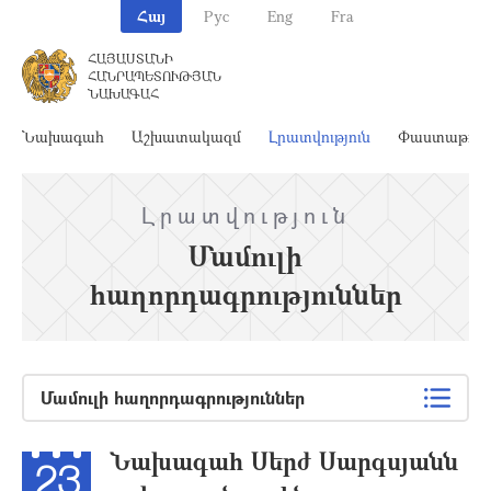
Հայ
Рус
Eng
Fra
ՀԱՅԱՍՏԱՆԻ
ՀԱՆՐԱՊԵՏՈՒԹՅԱՆ
ՆԱԽԱԳԱՀ
Նախագահ
Աշխատակազմ
Լրատվություն
Փաստաթղթ
Լրատվություն
Մամուլի
հաղորդագրություններ
Մամուլի հաղորդագրություններ
Նախագահ Սերժ Սարգսյանն
23