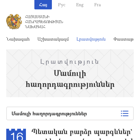
Հայ
Рус
Eng
Fra
ՀԱՅԱՍՏԱՆԻ
ՀԱՆՐԱՊԵՏՈՒԹՅԱՆ
ՆԱԽԱԳԱՀ
Նախագահ
Աշխատակազմ
Լրատվություն
Փաստաթղթ
Լրատվություն
Մամուլի
հաղորդագրություններ
Մամուլի հաղորդագրություններ
Պետական բարձր պարգեւներ`
16