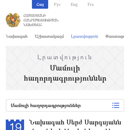
Հայ
Рус
Eng
Fra
ՀԱՅԱՍՏԱՆԻ
ՀԱՆՐԱՊԵՏՈՒԹՅԱՆ
ՆԱԽԱԳԱՀ
Նախագահ
Աշխատակազմ
Լրատվություն
Փաստաթղթ
Լրատվություն
Մամուլի
հաղորդագրություններ
Մամուլի հաղորդագրություններ
Նախագահ Սերժ Սարգսյանն
19