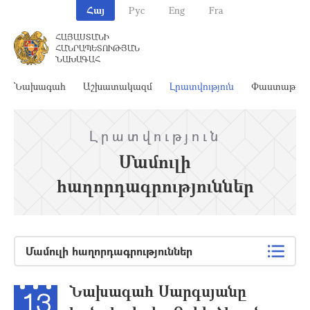
Հայ
Рус
Eng
Fra
ՀԱՅԱՍՏԱՆԻ
ՀԱՆՐԱՊԵՏՈՒԹՅԱՆ
ՆԱԽԱԳԱՀ
Նախագահ
Աշխատակազմ
Լրատվություն
Փաստաթղթ
Լրատվություն
Մամուլի
հաղորդագրություններ
Մամուլի հաղորդագրություններ
Նախագահ Սարգսյանը
13