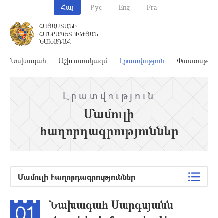
Հայ
Рус
Eng
Fra
ՀԱՅԱՍՏԱՆԻ
ՀԱՆՐԱՊԵՏՈՒԹՅԱՆ
ՆԱԽԱԳԱՀ
Նախագահ
Աշխատակազմ
Լրատվություն
Փաստաթղթ
Լրատվություն
Մամուլի
հաղորդագրություններ
Մամուլի հաղորդագրություններ
Նախագահ Սարգսյանն
01