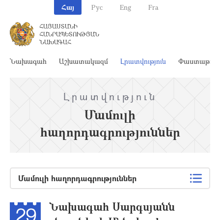
Հայ
Рус
Eng
Fra
ՀԱՅԱՍՏԱՆԻ
ՀԱՆՐԱՊԵՏՈՒԹՅԱՆ
ՆԱԽԱԳԱՀ
Նախագահ
Աշխատակազմ
Լրատվություն
Փաստաթղթ
Լրատվություն
Մամուլի
հաղորդագրություններ
Մամուլի հաղորդագրություններ
Նախագահ Սարգսյանն
29