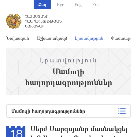
Հայ
Рус
Eng
Fra
ՀԱՅԱՍՏԱՆԻ
ՀԱՆՐԱՊԵՏՈՒԹՅԱՆ
ՆԱԽԱԳԱՀ
Նախագահ
Աշխատակազմ
Լրատվություն
Փաստաթղթ
Լրատվություն
Մամուլի
հաղորդագրություններ
Մամուլի հաղորդագրություններ
Սերժ Սարգսյանը մասնակցել
18