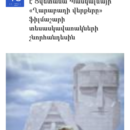
է Ցվետանա Պասկալևայի
11, 2011
«Ղարաբաղի վերքերը»
ֆիլմաշարի
տեսասկավառակների
շնորհանդեսին