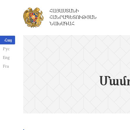
ՀԱՅԱՍՏԱՆԻ
ՀԱՆՐԱՊԵՏՈՒԹՅԱՆ
ՆԱԽԱԳԱՀ
Հայ
Рус
Eng
Fra
Մամո