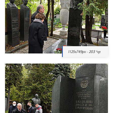
1125x749px - 203 Կբ