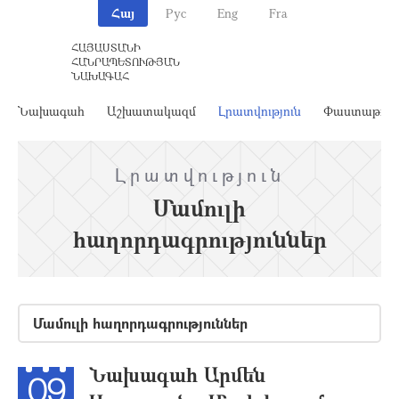
Հայ
Рус
Eng
Fra
ՀԱՅԱՍՏԱՆԻ
ՀԱՆՐԱՊԵՏՈՒԹՅԱՆ
ՆԱԽԱԳԱՀ
Նախագահ
Աշխատակազմ
Լրատվություն
Փաստաթղթ
Լրատվություն
Մամուլի
հաղորդագրություններ
Մամուլի հաղորդագրություններ
Նախագահ Արմեն
09