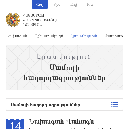
Հայ
Рус
Eng
Fra
ՀԱՅԱՍՏԱՆԻ
ՀԱՆՐԱՊԵՏՈՒԹՅԱՆ
ՆԱԽԱԳԱՀ
Նախագահ
Աշխատակազմ
Լրատվություն
Փաստաթղթ
Լրատվություն
Մամուլի
հաղորդագրություններ
Մամուլի հաղորդագրություններ
Նախագահ Վահագն
14