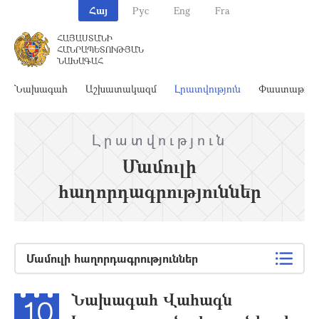
Հայ
Рус
Eng
Fra
ՀԱՅԱՍՏԱՆԻ
ՀԱՆՐԱՊԵՏՈՒԹՅԱՆ
ՆԱԽԱԳԱՀ
Նախագահ
Աշխատակազմ
Լրատվություն
Փաստաթղթ
Լրատվություն
Մամուլի
հաղորդագրություններ
Մամուլի հաղորդագրություններ
Նախագահ Վահագն
10