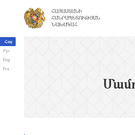
ՀԱՅԱՍՏԱՆԻ
ՀԱՆՐԱՊԵՏՈՒԹՅԱՆ
ՆԱԽԱԳԱՀ
Հայ
Рус
Eng
Fra
Մամո