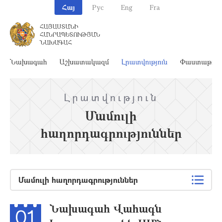
Հայ
Рус
Eng
Fra
ՀԱՅԱՍՏԱՆԻ
ՀԱՆՐԱՊԵՏՈՒԹՅԱՆ
ՆԱԽԱԳԱՀ
Նախագահ
Աշխատակազմ
Լրատվություն
Փաստաթղթ
Լրատվություն
Մամուլի
հաղորդագրություններ
Մամուլի հաղորդագրություններ
Նախագահ Վահագն
01