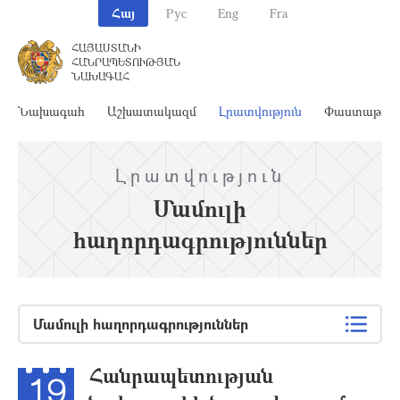
Հայ
Рус
Eng
Fra
ՀԱՅԱՍՏԱՆԻ
ՀԱՆՐԱՊԵՏՈՒԹՅԱՆ
ՆԱԽԱԳԱՀ
Նախագահ
Աշխատակազմ
Լրատվություն
Փաստաթղթ
Լրատվություն
Մամուլի
հաղորդագրություններ
Մամուլի հաղորդագրություններ
Հանրապետության
19