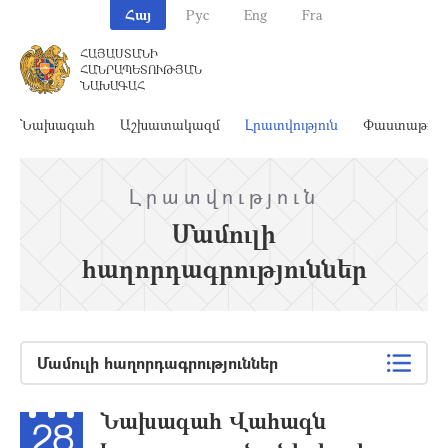
Հայ
Рус
Eng
Fra
ՀԱՅԱՍՏԱՆԻ
ՀԱՆՐԱՊԵՏՈՒԹՅԱՆ
ՆԱԽԱԳԱՀ
Նախագահ
Աշխատակազմ
Լրատվություն
Փաստաթղթ
Լրատվություն
Մամուլի
հաղորդագրություններ
Մամուլի հաղորդագրություններ
Նախագահ Վահագն
28