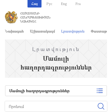
Հայ
Рус
Eng
Fra
ՀԱՅԱՍՏԱՆԻ
ՀԱՆՐԱՊԵՏՈՒԹՅԱՆ
ՆԱԽԱԳԱՀ
Նախագահ
Աշխատակազմ
Լրատվություն
Փաստաթղթ
Լրատվություն
Մամուլի
հաղորդագրություններ
Մամուլի հաղորդագրություններ