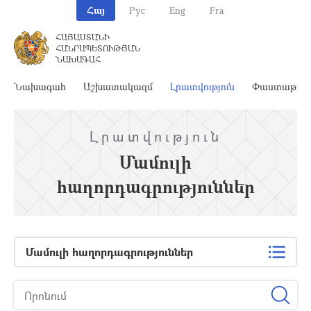
Հայ
Рус
Eng
Fra
ՀԱՅԱՍՏԱՆԻ
ՀԱՆՐԱՊԵՏՈՒԹՅԱՆ
ՆԱԽԱԳԱՀ
Նախագահ
Աշխատակազմ
Լրատվություն
Փաստաթղթ
Լրատվություն
Մամուլի
հաղորդագրություններ
Մամուլի հաղորդագրություններ