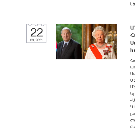
կե
Ա
22
Հ
09, 2021
Ս
հ
Հ
ա
Սա
Մե
Մ
Եր
«Ա
Գ
լ
ժո
մե