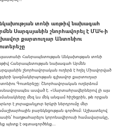
նկախության տոնի առթիվ նախագահ
րմեն Սարգսյանին շնորհավորել է ՄԱԿ-ի
լխավոր քարտուղար Անտոնիու
ուտերեշը
այաստանի Հանրապետության Անկախության տոնի
ռթիվ Հանրապետության նախագահ Արմեն
րգսյանին շնորհավորական ուղերձ է հղել Միավորված
զգերի կազմակերպության գլխավոր քարտուղար
տոնիու Գուտերեշը: Շնորհավորական ուղերձում
ասնավորապես ասված է. «Մարտահրավերներով լի այս
մանակները մեզ ևս մեկ անգամ հիշեցրին, թե որքան
րևոր է յուրաքանչյուր երկրի ներդրումը մեր
մաշխարհային բարեկեցության գործում: Աշխատելով
իասին՝ հաղթահարելու կորոնավիրուսի համավարակը,
նք պետք է օգտագործենք...