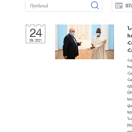
Ն
24
հ
09, 2021
Հ
Հ
Հ
հ
Հա
Հ
դե
Թ
ն
վս
եր
Ն
ի
ցո