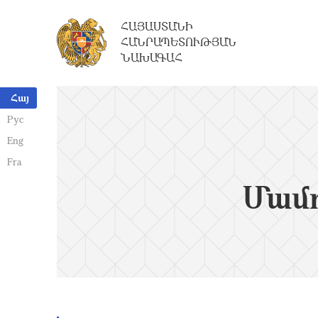
ՀԱՅԱՍՏԱՆԻ
ՀԱՆՐԱՊԵՏՈՒԹՅԱՆ
ՆԱԽԱԳԱՀ
Հայ
Рус
Eng
Fra
Մամո