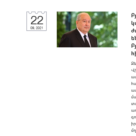
Բ
22
կ
09, 2021
ժ
ե
Բ
հ
Ջե
Վ
ա
հա
ա
մա
տա
ա
գո
իր
մղ