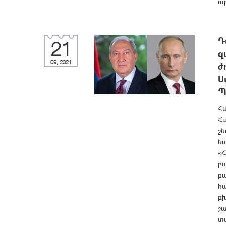
ար
Դ
21
զ
09, 2021
ժ
Ս
Պ
Հ
Հ
շն
նա
«Հ
բա
բա
հ
բխ
շա
տ