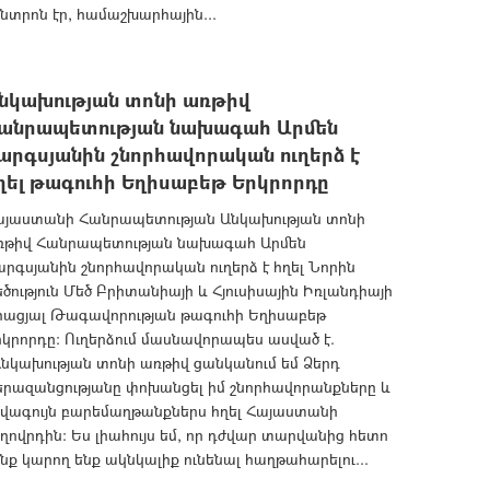
նտրոն էր, համաշխարհային...
նկախության տոնի առթիվ
անրապետության նախագահ Արմեն
արգսյանին շնորհավորական ուղերձ է
ղել թագուհի Եղիսաբեթ Երկրորդը
այաստանի Հանրապետության Անկախության տոնի
ռթիվ Հանրապետության նախագահ Արմեն
րգսյանին շնորհավորական ուղերձ է հղել Նորին
ծություն Մեծ Բրիտանիայի և Հյուսիսային Իռլանդիայի
իացյալ Թագավորության թագուհի Եղիսաբեթ
կրորդը: Ուղերձում մասնավորապես ասված է.
նկախության տոնի առթիվ ցանկանում եմ Ձերդ
երազանցությանը փոխանցել իմ շնորհավորանքները և
ավագույն բարեմաղթանքներս հղել Հայաստանի
ղովրդին: Ես լիահույս եմ, որ դժվար տարվանից հետո
նք կարող ենք ակնկալիք ունենալ հաղթահարելու...