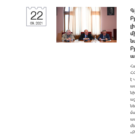
Գ
22
Բ
09, 2021
լ
մ
ն
Բ
ա
Հ
ՀՀ
է
ա
ն
ա
ն
մա
ա
մե
«