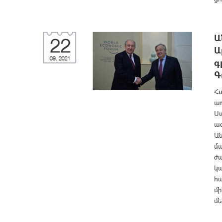
Ա
22
Ա
09, 2021
գ
Գ
Հ
ա
Սա
ա
Ան
մ
ժա
կա
հա
մ
մե